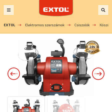
EXTOL
Elektromos szerszámok
Csiszolók
Köször
360°