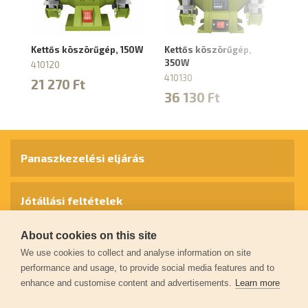
Kettős köszörűgép, 150W
Kettős köszörűgép,
As
350W
la
410120
2
410130
21 270 Ft
41
36 130 Ft
3
Panaszkezelési eljárás
Jótállási feltételek
About cookies on this site
Személyes adatok védelme
We use cookies to collect and analyse information on site
performance and usage, to provide social media features and to
enhance and customise content and advertisements.
Learn more
Kapcsolat