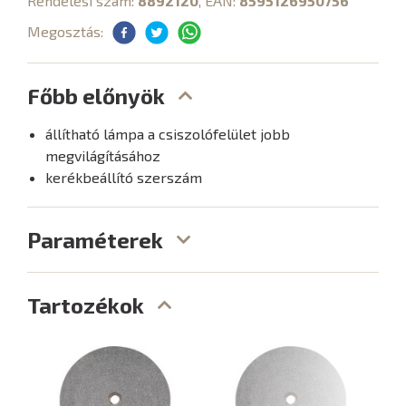
Rendelési szám:
8892120
, EAN:
8595126950756
Megosztás:
Főbb előnyök
állítható lámpa a csiszolófelület jobb
megvilágításához
kerékbeállító szerszám
Paraméterek
Tartozékok