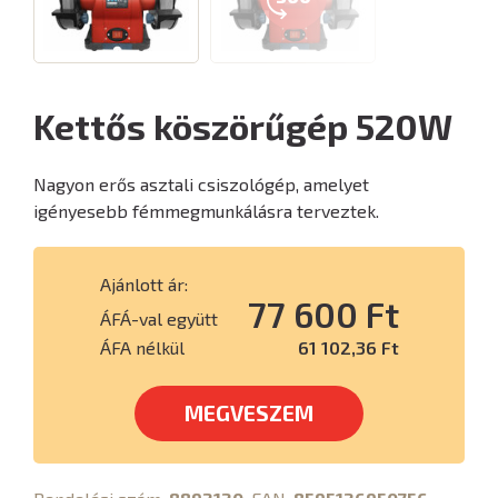
Kettős köszörűgép 520W
Nagyon erős asztali csiszológép, amelyet
igényesebb fémmegmunkálásra terveztek.
Ajánlott ár:
77 600 Ft
ÁFÁ-val együtt
ÁFA nélkül
61 102,36 Ft
MEGVESZEM