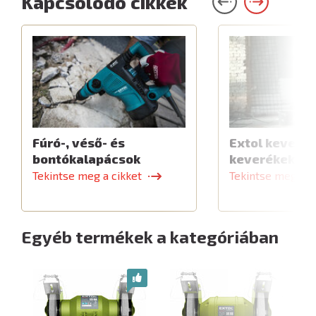
Kapcsolódó cikkek
Fúró-, véső- és
Extol keverők
bontókalapácsok
keverékekhe
Tekintse meg a cikket
Tekintse meg a c
Egyéb termékek a kategóriában