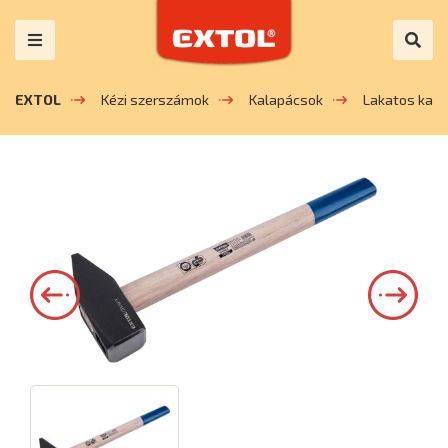
EXTOL
Kézi szerszámok
Kalapácsok
Lakatos kal