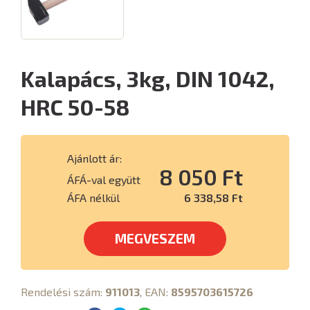
Kalapács, 3kg, DIN 1042,
HRC 50-58
Ajánlott ár:
8 050 Ft
ÁFÁ-val együtt
ÁFA nélkül
6 338,58 Ft
MEGVESZEM
Rendelési szám:
911013
, EAN:
8595703615726