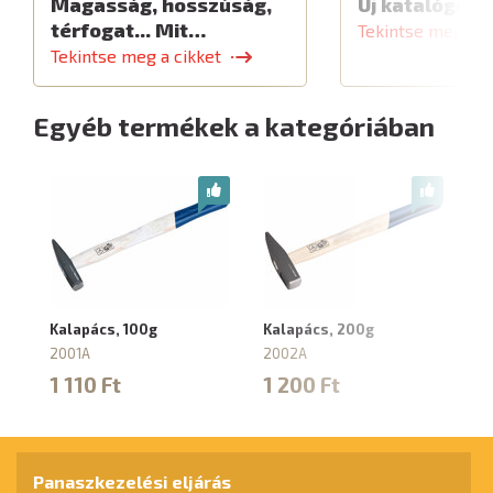
Magasság, hosszúság,
Új katalógus
térfogat... Mit…
Tekintse meg a c
Tekintse meg a cikket
Egyéb termékek a kategóriában
Kalapács, 100g
Kalapács, 200g
Ka
2001A
2002A
2
1 110 Ft
1 200 Ft
1
Panaszkezelési eljárás