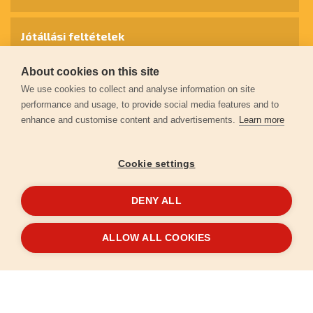
Jótállási feltételek
About cookies on this site
Személyes adatok védelme
We use cookies to collect and analyse information on site
performance and usage, to provide social media features and to
enhance and customise content and advertisements.
Learn more
Kapcsolat
Cookie settings
Garancia regisztráció
DENY ALL
© 2026
extol.hu
- Minden jog fenntartva
ALLOW ALL COOKIES
Létrehozta
FEO