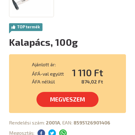
TOP termék
Kalapács, 100g
Ajánlott ár:
1 110 Ft
ÁFÁ-val együtt
ÁFA nélkül
874,02 Ft
MEGVESZEM
Rendelési szám:
2001A
, EAN:
8595126901406
Megosztás: