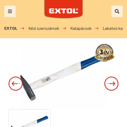
EXTOL
Kézi szerszámok
Kalapácsok
Lakatos kal