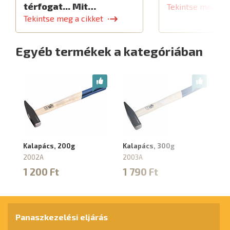
térfogat... Mit…
Tekintse meg a c
Tekintse meg a cikket
Egyéb termékek a kategóriában
Kalapács, 200g
Kalapács, 300g
Ka
2002A
2003A
2
1 200 Ft
1 790 Ft
1
Panaszkezelési eljárás