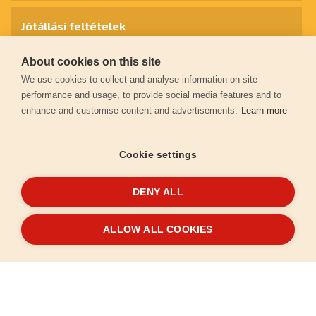
Jótállási feltételek
About cookies on this site
Személyes adatok védelme
We use cookies to collect and analyse information on site
performance and usage, to provide social media features and to
enhance and customise content and advertisements.
Learn more
Kapcsolat
Cookie settings
Garancia regisztráció
DENY ALL
© 2026
extol.hu
- Minden jog fenntartva
ALLOW ALL COOKIES
Létrehozta
FEO