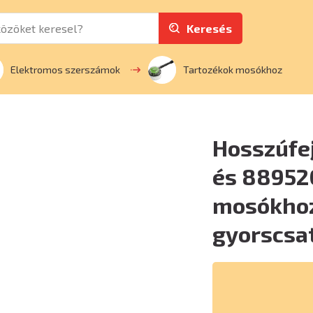
Keresés
Elektromos szerszámok
Tartozékok mosókhoz
Hosszúfej
és 8895
mosókhoz,
gyorscsa