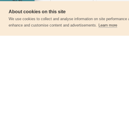
Szerviz
About cookies on this site
We use cookies to collect and analyse information on site performance 
enhance and customise content and advertisements.
Learn more
Egyéb termékek a kate
Forgó fúvókás tisztitófej + hosszabító
toldat klt. 2 db; a 413103 és 8895200
magasnyomású mosókhoz, fej
átmérő: 25cm
413200
8 080 Ft