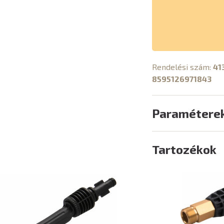
Rendelési szám:
41
8595126971843
Paramétere
Tartozékok