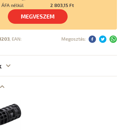
ÁFA nélkül
2 803,15 Ft
MEGVESZEM
3203
, EAN:
Megosztás:
k