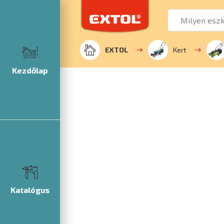
EXTOL
Kert
Kezdőlap
Katalógus