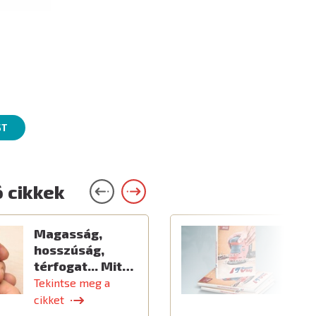
ST
 cikkek
Magasság,
Ú
hosszúság,
térfogat... Mit…
Tekintse meg a
T
cikket
c