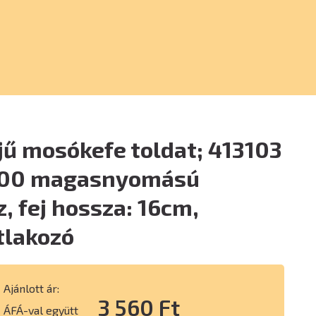
ű mosókefe toldat; 413103
200 magasnyomású
 fej hossza: 16cm,
tlakozó
Ajánlott ár:
3 560 Ft
ÁFÁ-val együtt