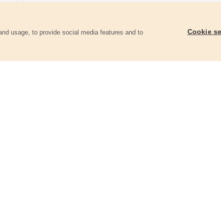
Cookie se
and usage, to provide social media features and to
góriában
Forgófejes mosókefe toldat; 413103 és
Hosszabító tömlő; a 4
8895200 magasnyomású mosókhoz,
8895200 magasnyomá
fej átmérő: 15cm, gyorscsatlakozó
8,3 m, gyorscsatlako
413201
413221
5 590 Ft
5 630 Ft