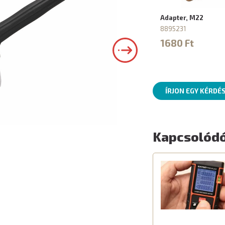
Adapter, M22
8895231
1680 Ft
ÍRJON EGY KÉRDÉ
Kapcsolódó