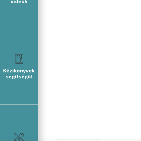
videók
Kézikönyvek
segítségül