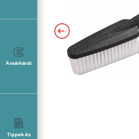
A márkáról
Tippek és