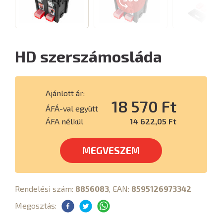
HD szerszámosláda
Ajánlott ár:
18 570 Ft
ÁFÁ-val együtt
ÁFA nélkül
14 622,05 Ft
MEGVESZEM
Rendelési szám:
8856083
, EAN:
8595126973342
Megosztás: