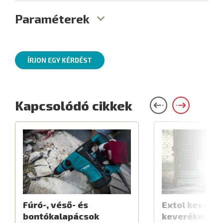
Paraméterek
ÍRJON EGY KÉRDÉST
Kapcsolódó cikkek
Fúró-, véső- és
Extol keverők
bontókalapácsok
keverékekhe