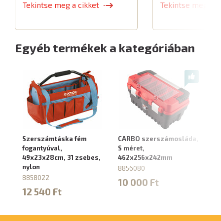
Tekintse meg a cikket
Tekintse meg a c
Egyéb termékek a kategóriában
Szerszámtáska fém
CARBO szerszámosláda,
C
fogantyúval,
S méret,
8
49x23x28cm, 31 zsebes,
462x256x242mm
1
nylon
8856080
8858022
10 000 Ft
12 540 Ft