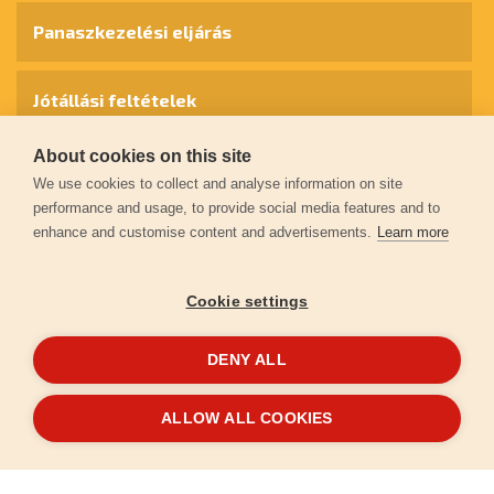
Panaszkezelési eljárás
Jótállási feltételek
About cookies on this site
Személyes adatok védelme
We use cookies to collect and analyse information on site
performance and usage, to provide social media features and to
enhance and customise content and advertisements.
Learn more
Kapcsolat
Cookie settings
Garancia regisztráció
DENY ALL
© 2026
extol.hu
- Minden jog fenntartva
ALLOW ALL COOKIES
Létrehozta
FEO