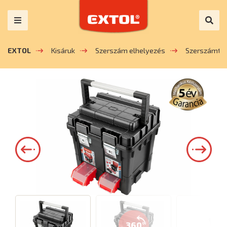
EXTOL
Kisáruk
Szerszám elhelyezés
Szerszámtás
360°