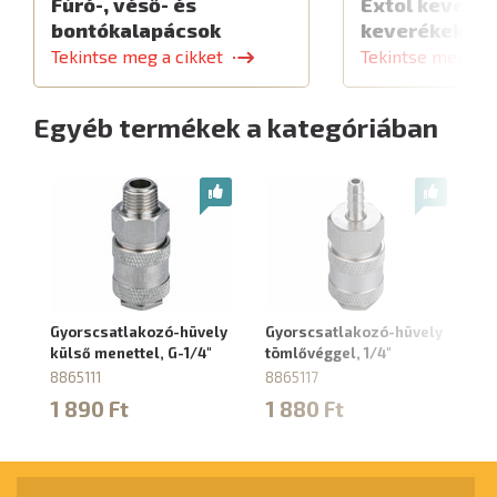
Fúró-, véső- és
Extol keverők
bontókalapácsok
keverékekhe
Tekintse meg a cikket
Tekintse meg a c
Egyéb termékek a kategóriában
Gyorscsatlakozó-hüvely
Gyorscsatlakozó-hüvely
Gy
külső menettel, G-1/4"
tömlővéggel, 1/4"
kü
8865111
8865117
88
1 890 Ft
1 880 Ft
5