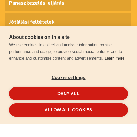
Panaszkezelési eljárás
Jótállási feltételek
About cookies on this site
Személyes adatok védelme
We use cookies to collect and analyse information on site
performance and usage, to provide social media features and to
enhance and customise content and advertisements.
Learn more
Kapcsolat
Cookie settings
Garancia regisztráció
DENY ALL
© 2026
extol.hu
- Minden jog fenntartva
ALLOW ALL COOKIES
Létrehozta
FEO