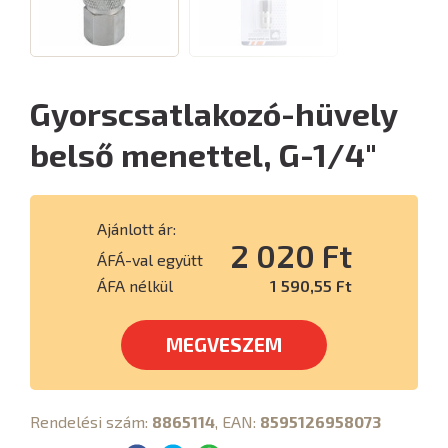
Gyorscsatlakozó-hüvely
belső menettel, G-1/4"
Ajánlott ár:
2 020 Ft
ÁFÁ-val együtt
ÁFA nélkül
1 590,55 Ft
MEGVESZEM
Rendelési szám:
8865114
, EAN:
8595126958073