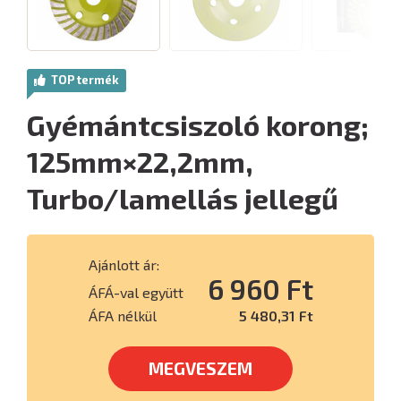
TOP termék
Gyémántcsiszoló korong;
125mm×22,2mm,
Turbo/lamellás jellegű
Ajánlott ár:
6 960 Ft
ÁFÁ-val együtt
ÁFA nélkül
5 480,31 Ft
MEGVESZEM