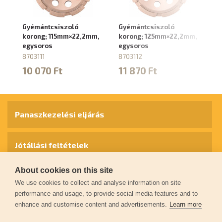
Gyémántcsiszoló
Gyémántcsiszoló
G
korong; 115mm×22,2mm,
korong; 125mm×22,2mm,
ko
egysoros
egysoros
ké
8703111
8703112
87
10 070 Ft
11 870 Ft
1
Panaszkezelési eljárás
Jótállási feltételek
About cookies on this site
Személyes adatok védelme
We use cookies to collect and analyse information on site
performance and usage, to provide social media features and to
enhance and customise content and advertisements.
Learn more
Kapcsolat