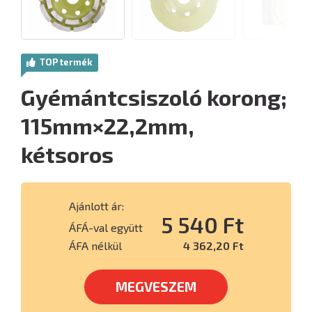
TOP termék
Gyémántcsiszoló korong;
115mm×22,2mm,
kétsoros
Ajánlott ár:
5 540 Ft
ÁFÁ-val együtt
ÁFA nélkül
4 362,20 Ft
MEGVESZEM