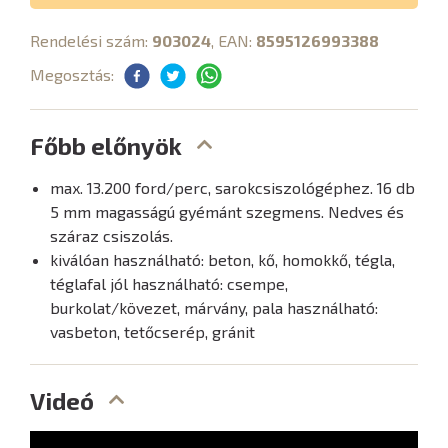
Rendelési szám:
903024
, EAN:
8595126993388
Megosztás:
Főbb előnyök
max. 13.200 ford/perc, sarokcsiszológéphez. 16 db
5 mm magasságú gyémánt szegmens. Nedves és
száraz csiszolás.
kiválóan használható: beton, kő, homokkő, tégla,
téglafal jól használható: csempe,
burkolat/kövezet, márvány, pala használható:
vasbeton, tetőcserép, gránit
Videó