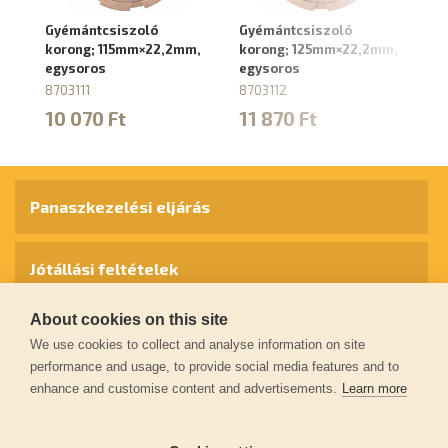
Gyémántcsiszoló
Gyémántcsiszoló
G
korong; 115mm×22,2mm,
korong; 125mm×22,2mm,
ko
egysoros
egysoros
ké
8703111
8703112
87
10 070 Ft
11 870 Ft
1
Panaszkezelési eljárás
Jótállási feltételek
About cookies on this site
Személyes adatok védelme
We use cookies to collect and analyse information on site
performance and usage, to provide social media features and to
enhance and customise content and advertisements.
Learn more
Kapcsolat