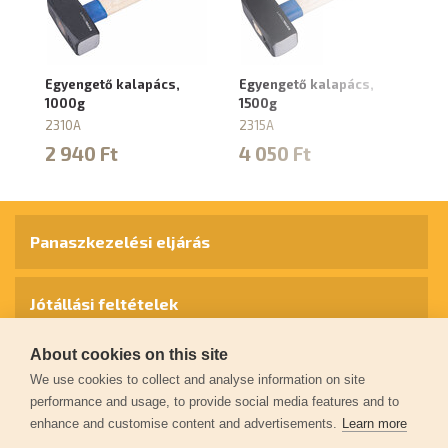
Egyengető kalapács,
Egyengető kalapács,
Gu
1000g
1500g
á
2310A
2315A
88
2 940 Ft
4 050 Ft
1
Panaszkezelési eljárás
Jótállási feltételek
About cookies on this site
Személyes adatok védelme
We use cookies to collect and analyse information on site
performance and usage, to provide social media features and to
enhance and customise content and advertisements.
Learn more
Kapcsolat