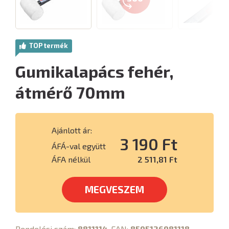
TOP termék
Gumikalapács fehér,
átmérő 70mm
Ajánlott ár:
3 190 Ft
ÁFÁ-val együtt
ÁFA nélkül
2 511,81 Ft
MEGVESZEM
Rendelési szám:
8811114
, EAN:
8595126981118