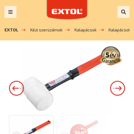
EXTOL
Kézi szerszámok
Kalapácsok
Kalapácsok
360°