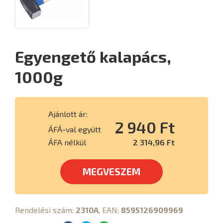
Egyengető kalapács,
1000g
Ajánlott ár:
2 940 Ft
ÁFÁ-val együtt
ÁFA nélkül
2 314,96 Ft
MEGVESZEM
Rendelési szám:
2310A
, EAN:
8595126909969