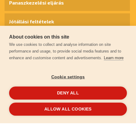
Panaszkezelési eljárás
Jótállási feltételek
About cookies on this site
Személyes adatok védelme
We use cookies to collect and analyse information on site
performance and usage, to provide social media features and to
enhance and customise content and advertisements.
Learn more
Kapcsolat
Cookie settings
Garancia regisztráció
DENY ALL
© 2026
extol.hu
- Minden jog fenntartva
ALLOW ALL COOKIES
Létrehozta
FEO