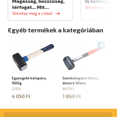
Magasság, hosszúság,
Új katalógus
térfogat... Mit…
Tekintse meg a c
Tekintse meg a cikket
Egyéb termékek a kategóriában
Egyengető kalapács,
Gumikalapács fekete,
Gu
1500g
átmérő 50mm
á
2315A
8811101
88
4 050 Ft
1 860 Ft
2