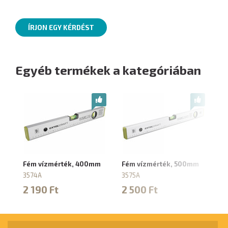
ÍRJON EGY KÉRDÉST
Egyéb termékek a kategóriában
Fém vízmérték, 400mm
Fém vízmérték, 500mm
F
3574A
3575A
35
2 190 Ft
2 500 Ft
2