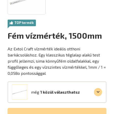
TOP termék
Fém vízmérték, 1500mm
Az Extol Craft vízmérték ideális otthoni
barkácsoláshoz. Egy klasszikus téglalap alakú test
profil jellemzi, sima könnyűfém oldalfalakkal, egy
függőleges és egy vízszintes vízmértékkel, 1mm / 1 =
0,058o pontossággal
még
1 közül választhatsz