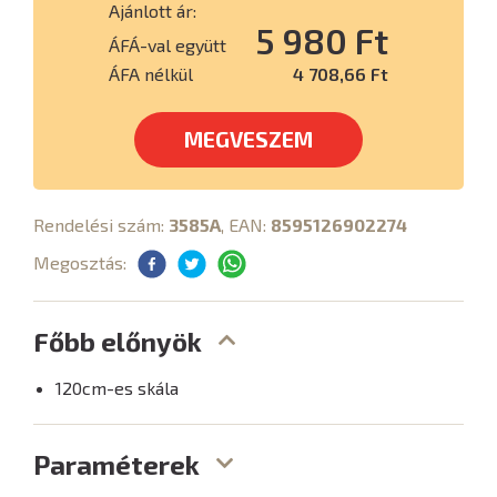
Ajánlott ár:
5 980 Ft
ÁFÁ-val együtt
ÁFA nélkül
4 708,66 Ft
MEGVESZEM
Rendelési szám:
3585A
, EAN:
8595126902274
Megosztás:
Főbb előnyök
120cm-es skála
Paraméterek