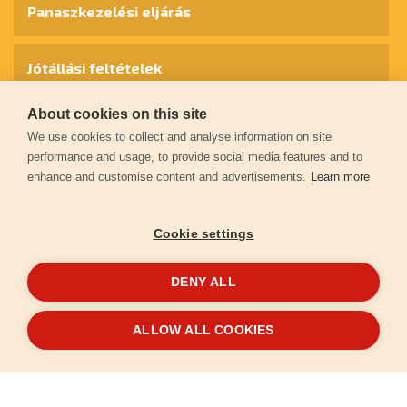
Panaszkezelési eljárás
Jótállási feltételek
About cookies on this site
Személyes adatok védelme
We use cookies to collect and analyse information on site
performance and usage, to provide social media features and to
enhance and customise content and advertisements.
Learn more
Kapcsolat
Cookie settings
Garancia regisztráció
DENY ALL
© 2026
extol.hu
- Minden jog fenntartva
ALLOW ALL COOKIES
Létrehozta
FEO