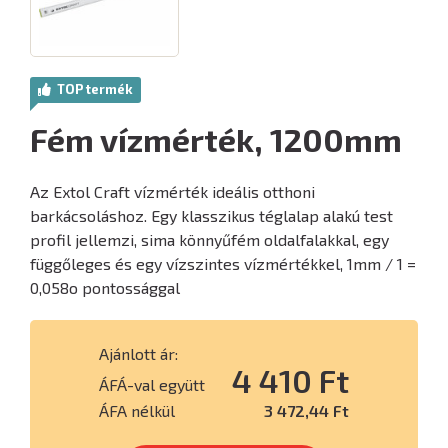
TOP termék
Fém vízmérték, 1200mm
Az Extol Craft vízmérték ideális otthoni
barkácsoláshoz. Egy klasszikus téglalap alakú test
profil jellemzi, sima könnyűfém oldalfalakkal, egy
függőleges és egy vízszintes vízmértékkel, 1mm / 1 =
0,058o pontossággal
Ajánlott ár:
4 410 Ft
ÁFÁ-val együtt
ÁFA nélkül
3 472,44 Ft