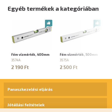
Egyéb termékek a kategóriában
Fém vízmérték, 400mm
Fém vízmérték, 500mm
F
3574A
3575A
35
2 190 Ft
2 500 Ft
2
Panaszkezelési eljárás
Jótállási feltételek