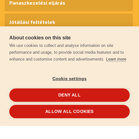
Panaszkezelési eljárás
Jótállási feltételek
About cookies on this site
Személyes adatok védelme
We use cookies to collect and analyse information on site
performance and usage, to provide social media features and to
enhance and customise content and advertisements.
Learn more
Kapcsolat
Cookie settings
Garancia regisztráció
DENY ALL
© 2026
extol.hu
- Minden jog fenntartva
ALLOW ALL COOKIES
Létrehozta
FEO