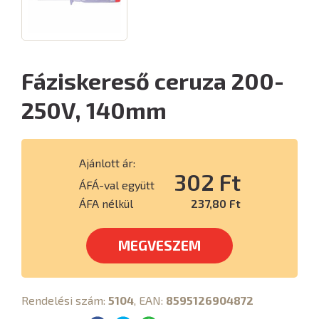
Fáziskereső ceruza 200-
250V, 140mm
Ajánlott ár:
302 Ft
ÁFÁ-val együtt
ÁFA nélkül
237,80 Ft
MEGVESZEM
Rendelési szám:
5104
, EAN:
8595126904872