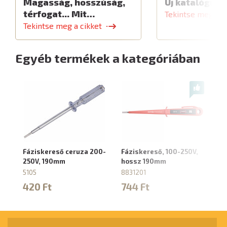
Magasság, hosszúság,
Új katalógus
térfogat... Mit…
Tekintse meg a c
Tekintse meg a cikket
Egyéb termékek a kategóriában
Fáziskereső ceruza 200-
Fáziskereső, 100-250V,
Fá
250V, 190mm
hossz 190mm
né
(f
5105
8831201
10
420 Ft
744 Ft
88
3