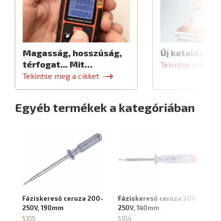
Magasság, hosszúság,
Új katalógus
térfogat... Mit…
Tekintse meg a c
Tekintse meg a cikket
Egyéb termékek a kategóriában
Fáziskereső ceruza 200-
Fáziskereső ceruza 200-
Fá
250V, 190mm
250V, 140mm
h
5105
5104
88