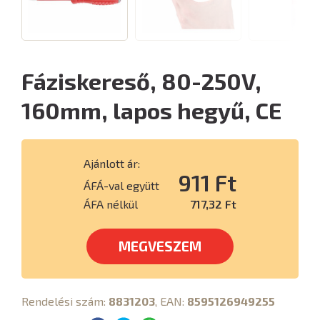
Fáziskereső, 80-250V,
160mm, lapos hegyű, CE
Ajánlott ár:
911 Ft
ÁFÁ-val együtt
ÁFA nélkül
717,32 Ft
MEGVESZEM
Rendelési szám:
8831203
, EAN:
8595126949255