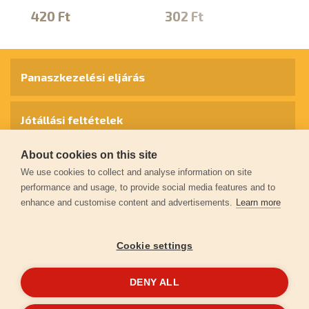
420 Ft
302 Ft
7
Panaszkezelési eljárás
Jótállási feltételek
About cookies on this site
Személyes adatok védelme
We use cookies to collect and analyse information on site
performance and usage, to provide social media features and to
enhance and customise content and advertisements.
Learn more
Kapcsolat
Cookie settings
Garancia regisztráció
DENY ALL
© 2026
extol.hu
- Minden jog fenntartva