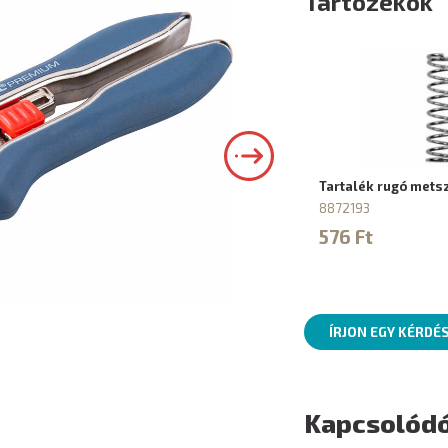
Tartozékok
Tartalék rugó mets
8872193
576 Ft
ÍRJON EGY KÉRDÉ
Kapcsolódó