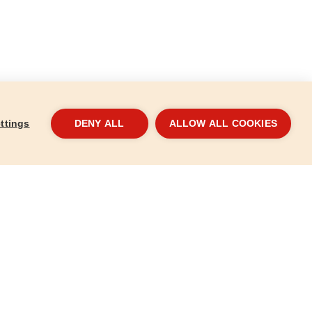
ttings
DENY ALL
ALLOW ALL COOKIES
05mm, teflonos
Egyenes metszőolló, 200mm, HCS
Mets