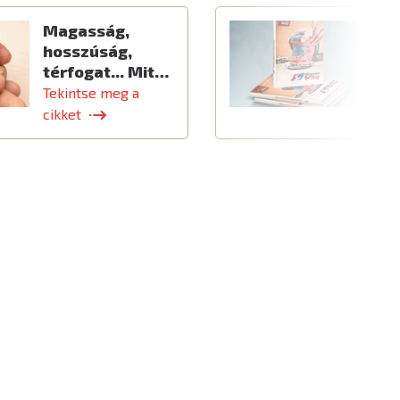
Magasság,
Ú
hosszúság,
térfogat... Mit…
Tekintse meg a
T
cikket
c