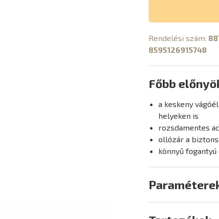
Rendelési szám:
88
8595126915748
Főbb előnyö
a keskeny vágóél
helyeken is
rozsdamentes ac
ollózár a bizton
könnyű fogantyú 
Paramétere