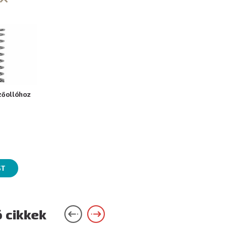
zőollóhoz
ST
 cikkek