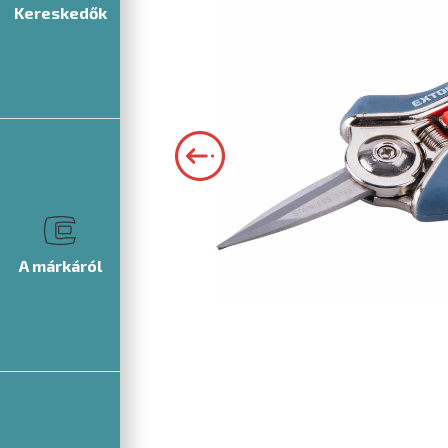
Kereskedők
A márkáról