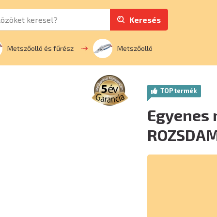
Keresés
Metszőolló és fűrész
Metszőolló
TOP termék
Egyenes 
ROZSDAM