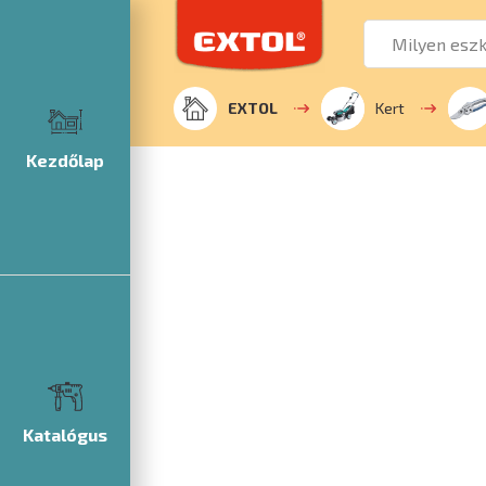
EXTOL
Kert
Kezdőlap
Katalógus