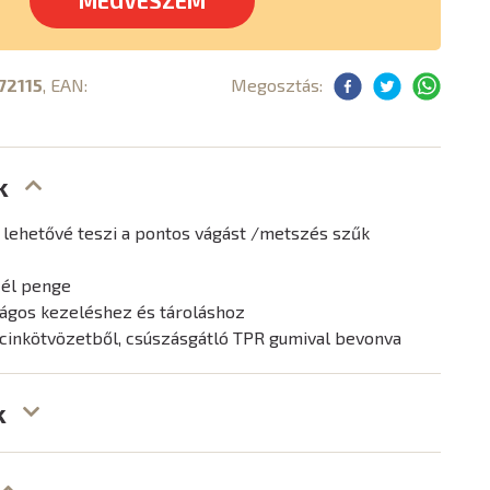
MEGVESZEM
72115
, EAN:
Megosztás:
k
 lehetővé teszi a pontos vágást /metszés szűk
él penge
ságos kezeléshez és tároláshoz
cinkötvözetből, csúszásgátló TPR gumival bevonva
k