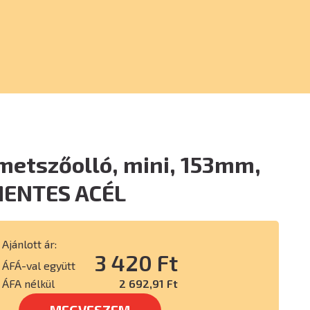
metszőolló, mini, 153mm,
ENTES ACÉL
Ajánlott ár:
3 420 Ft
ÁFÁ-val együtt
ÁFA nélkül
2 692,91 Ft