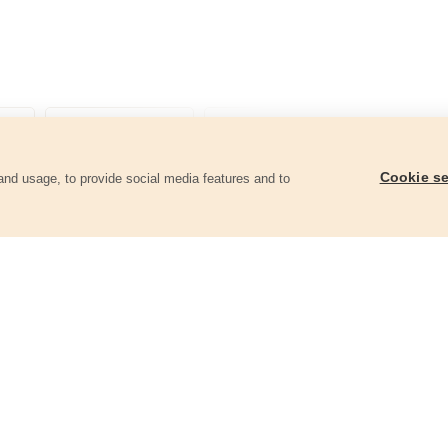
Cookie se
and usage, to provide social media features and to
góriában
Metszőolló, 200mm, mellévágó
Metszőolló racsnis 2