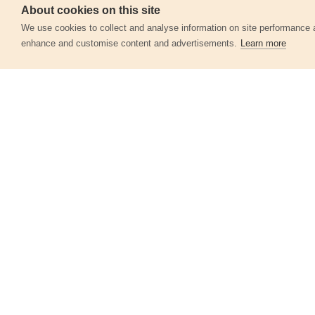
Szerviz
About cookies on this site
360°
We use cookies to collect and analyse information on site performance 
enhance and customise content and advertisements.
Learn more
Egyéb termékek a kate
Metszőolló
9269
2 110 Ft