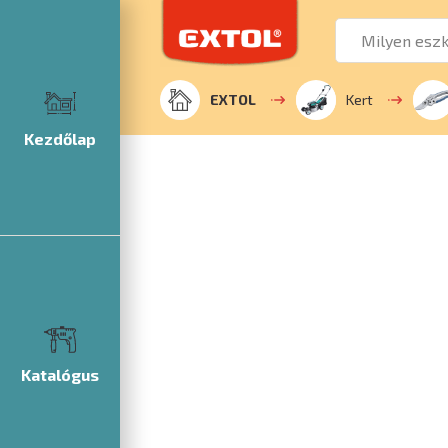
EXTOL
Kert
Kezdőlap
Katalógus