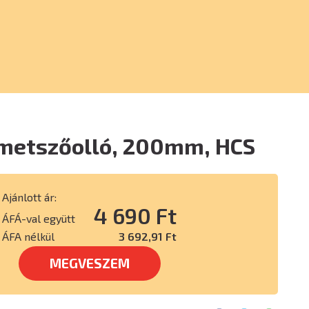
metszőolló, 200mm, HCS
Ajánlott ár:
4 690 Ft
ÁFÁ-val együtt
ÁFA nélkül
3 692,91 Ft
MEGVESZEM