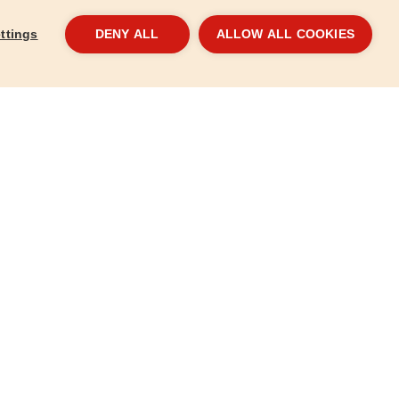
ttings
DENY ALL
ALLOW ALL COOKIES
05mm, teflonos
Metszőolló, 180mm, SK5
Mets
8872107
8872
4 310 Ft
4 3