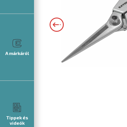
A márkáról
Tippek és
videók