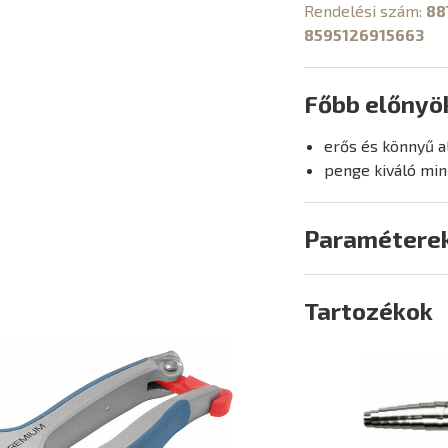
Rendelési szám:
88
8595126915663
Főbb előnyö
erős és könnyű a
penge kiváló min
Paramétere
Tartozékok