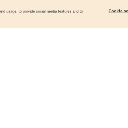
Cookie se
and usage, to provide social media features and to
góriában
Metszőolló, 200mm, mellévágó
Metszőolló racsnis 2
vágóél
9270
9268
1 970 Ft
5 000 Ft