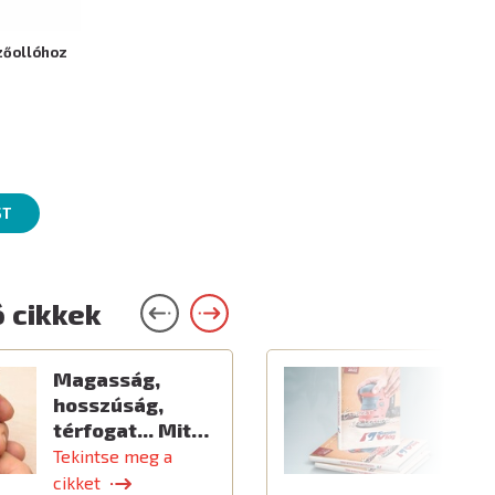
zőollóhoz
ST
 cikkek
Magasság,
Ú
hosszúság,
térfogat... Mit…
Tekintse meg a
T
cikket
c