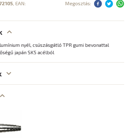
72105
, EAN:
Megosztás:
k
lumínium nyél, csúszásgátló TPR gumi bevonattal
őségű japán SK5 acélból
k