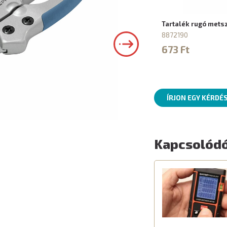
Tartalék rugó mets
8872190
673 Ft
ÍRJON EGY KÉRDÉ
Kapcsolódó