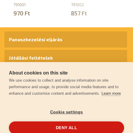
791001
791002
1
970 Ft
857 Ft
Panaszkezelési eljárás
Jótállási feltételek
About cookies on this site
Személyes adatok védelme
We use cookies to collect and analyse information on site
performance and usage, to provide social media features and to
enhance and customise content and advertisements.
Learn more
Kapcsolat
Cookie settings
Garancia regisztráció
DENY ALL