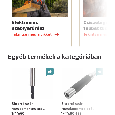
Elektromos
Csiszológép,
szablyafűrész
többet tud
Tekintse meg a cikket
Tekintse meg a c
Egyéb termékek a kategóriában
Bittartó szár,
Bittartó szár,
Du
rozsdamentes acél,
rozsdamentes acél,
1/
1/4"x60mm
1/4"x80-122mm
3