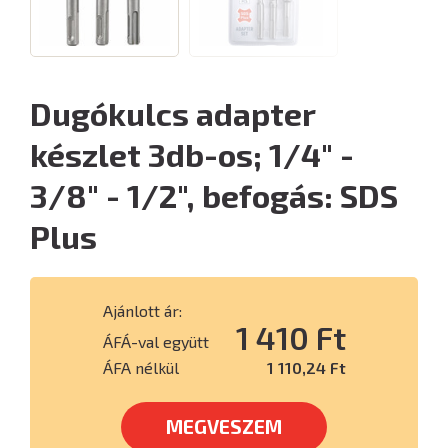
Dugókulcs adapter
készlet 3db-os; 1/4" -
3/8" - 1/2", befogás: SDS
Plus
Ajánlott ár:
1 410 Ft
ÁFÁ-val együtt
ÁFA nélkül
1 110,24 Ft
MEGVESZEM