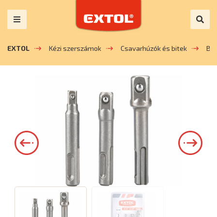
EXTOL
Kézi szerszámok
Csavarhúzók és bitek
Bit