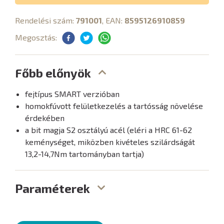
Rendelési szám:
791001
, EAN:
8595126910859
Megosztás:
Főbb előnyök
fejtípus SMART verzióban
homokfúvott felületkezelés a tartósság növelése
érdekében
a bit magja S2 osztályú acél (eléri a HRC 61-62
keménységet, miközben kivételes szilárdságát
13,2-14,7Nm tartományban tartja)
Paraméterek