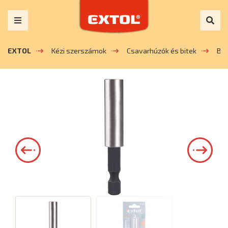
EXTOL
Kézi szerszámok
Csavarhúzók és bitek
Bit