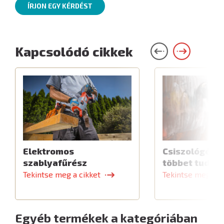
ÍRJON EGY KÉRDÉST
Kapcsolódó cikkek
Elektromos
Csiszológép,
szablyafűrész
többet tud
Tekintse meg a cikket
Tekintse meg a c
Egyéb termékek a kategóriában