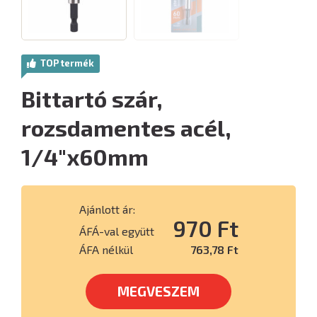
TOP termék
Bittartó szár,
rozsdamentes acél,
1/4"x60mm
Ajánlott ár:
970 Ft
ÁFÁ-val együtt
ÁFA nélkül
763,78 Ft
MEGVESZEM