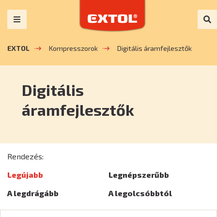
EXTOL
Kompresszorok
Digitális áramfejlesztők
Digitális
áramfejlesztők
Rendezés:
Legújabb
Legnépszerűbb
A legdrágább
A legolcsóbbtól