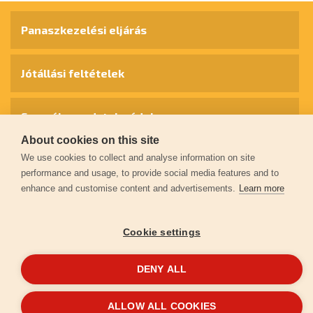
Panaszkezelési eljárás
Jótállási feltételek
Személyes adatok védelme
About cookies on this site
We use cookies to collect and analyse information on site
Kapcsolat
performance and usage, to provide social media features and to
enhance and customise content and advertisements.
Learn more
Garancia regisztráció
Cookie settings
© 2026
extol.hu
- Minden jog fenntartva
DENY ALL
Létrehozta
FEO
ALLOW ALL COOKIES