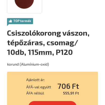
TOP termék
Csiszolókorong vászon,
tépőzáras, csomag/
10db, 115mm, P120
korund (Alumínium-oxid)
Ajánlott ár:
706 Ft
ÁFÁ-val együtt
ÁFA nélkül
555,91 Ft