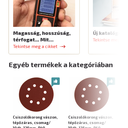
Magasság, hosszúság,
Új katalógus
térfogat... Mit…
Tekintse meg a c
Tekintse meg a cikket
Egyéb termékek a kategóriában
Csiszolókorong vászon,
Csiszolókorong vászon,
Cs
tépőzáras, csomag/
tépőzáras, csomag/
té
10db, 125mm, P40
10db, 125mm, P60
10