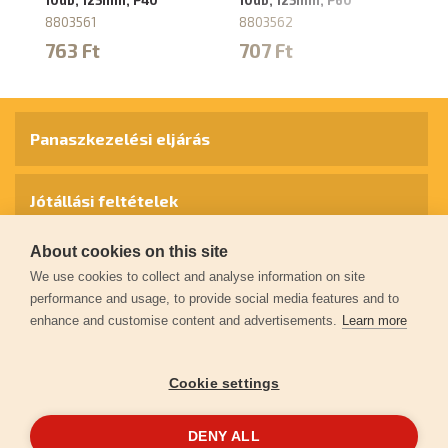
8803561
8803562
8
763 Ft
707 Ft
6
Panaszkezelési eljárás
Jótállási feltételek
About cookies on this site
Személyes adatok védelme
We use cookies to collect and analyse information on site
performance and usage, to provide social media features and to
enhance and customise content and advertisements.
Learn more
Kapcsolat
Cookie settings
Garancia regisztráció
DENY ALL