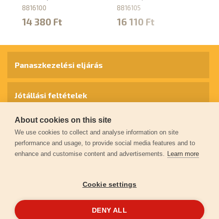
8816100
8816105
88
14 380 Ft
16 110 Ft
1
Panaszkezelési eljárás
Jótállási feltételek
About cookies on this site
Személyes adatok védelme
We use cookies to collect and analyse information on site
performance and usage, to provide social media features and to
enhance and customise content and advertisements.
Learn more
Kapcsolat
Cookie settings
Garancia regisztráció
DENY ALL