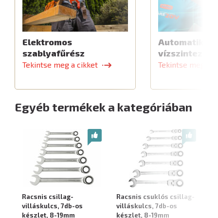
Elektromos
Automatikus 
szablyafűrész
vízszintező
Tekintse meg a cikket
Tekintse meg a c
Egyéb termékek a kategóriában
Racsnis csillag-
Racsnis csuklós csillag-
Ra
villáskulcs, 7db-os
villáskulcs, 7db-os
11
készlet, 8-19mm
készlet, 8-19mm
be