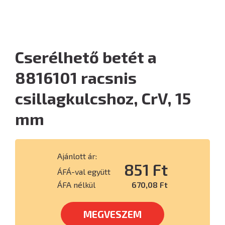
Cserélhető betét a
8816101 racsnis
csillagkulcshoz, CrV, 15
mm
Ajánlott ár:
851 Ft
ÁFÁ-val együtt
ÁFA nélkül
670,08 Ft
MEGVESZEM