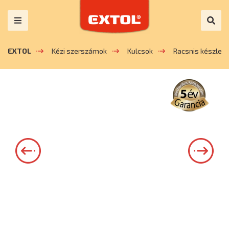
EXTOL
Kézi szerszámok
Kulcsok
Racsnis készlet