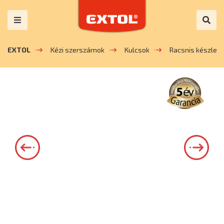
EXTOL
Kézi szerszámok
Kulcsok
Racsnis készlet