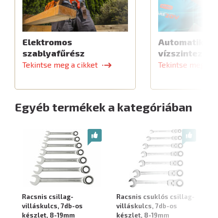
Elektromos
Automatikus 
szablyafűrész
vízszintező
Tekintse meg a cikket
Tekintse meg a c
Egyéb termékek a kategóriában
Racsnis csillag-
Racsnis csuklós csillag-
Ra
villáskulcs, 7db-os
villáskulcs, 7db-os
11
készlet, 8-19mm
készlet, 8-19mm
be