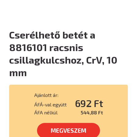
Cserélhető betét a
8816101 racsnis
csillagkulcshoz, CrV, 10
mm
Ajánlott ár:
692 Ft
ÁFÁ-val együtt
ÁFA nélkül
544,88 Ft
MEGVESZEM