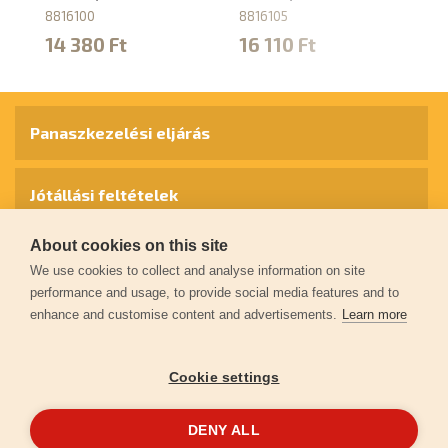
8816100
8816105
88
14 380 Ft
16 110 Ft
1
Panaszkezelési eljárás
Jótállási feltételek
About cookies on this site
Személyes adatok védelme
We use cookies to collect and analyse information on site
performance and usage, to provide social media features and to
enhance and customise content and advertisements.
Learn more
Kapcsolat
Cookie settings
Garancia regisztráció
DENY ALL