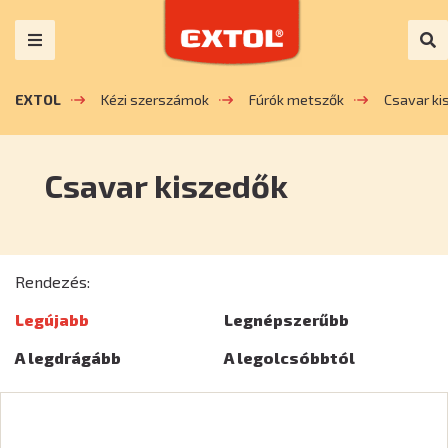
EXTOL
Kézi szerszámok
Fúrók metszők
Csavar ki
Csavar kiszedők
Rendezés:
Legújabb
Legnépszerűbb
A legdrágább
A legolcsóbbtól