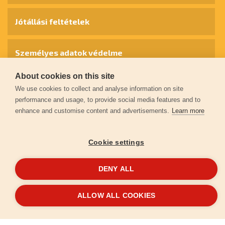
Jótállási feltételek
Személyes adatok védelme
About cookies on this site
Kapcsolat
We use cookies to collect and analyse information on site
performance and usage, to provide social media features and to
enhance and customise content and advertisements.
Learn more
Garancia regisztráció
Cookie settings
© 2026
extol.hu
- Minden jog fenntartva
DENY ALL
Létrehozta
FEO
ALLOW ALL COOKIES