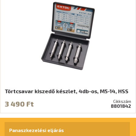
Törtcsavar kiszedő készlet, 4db-os, M5-14, HSS
Cikkszám
3 490 Ft
8801842
Panaszkezelési eljárás