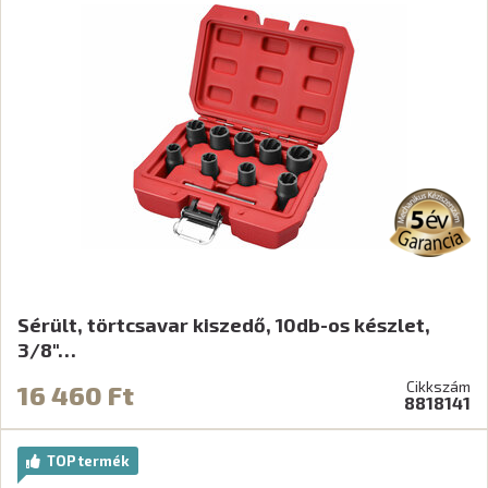
Sérült, törtcsavar kiszedő, 10db-os készlet,
3/8"…
Cikkszám
16 460 Ft
8818141
TOP termék