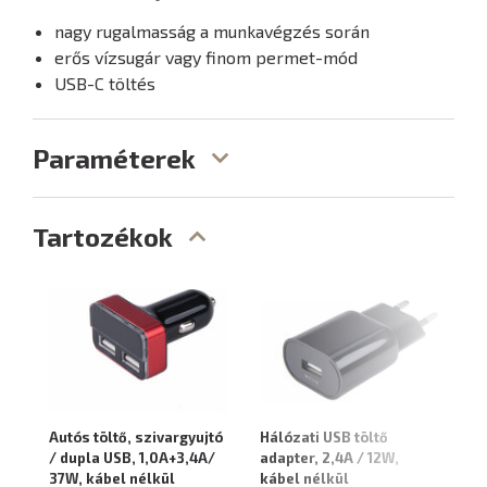
nagy rugalmasság a munkavégzés során
erős vízsugár vagy finom permet-mód
USB-C töltés
Paraméterek
Tartozékok
Autós töltő, szivargyujtó
Hálózati USB töltő
US
/ dupla USB, 1,0A+3,4A/
adapter, 2,4A / 12W,
né
37W, kábel nélkül
kábel nélkül
4