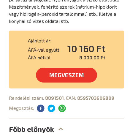
készítmények, fehérítő szerek (nátrium-hipoklorit
vagy hidrogén-peroxid tartalommal) stb., illetve a
konyhai só vizes oldatai stb.
Ajánlott ár:
10 160 Ft
ÁFÁ-val együtt
ÁFA nélkül
8 000,00 Ft
MEGVESZEM
Rendelési szám:
8891501
, EAN:
8595703606809
Megosztás:
Főbb előnyök