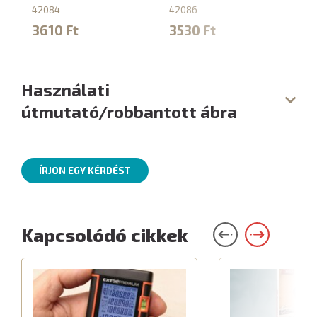
42084
42086
1
3610 Ft
3530 Ft
Használati
útmutató/robbantott ábra
ÍRJON EGY KÉRDÉST
Kapcsolódó cikkek