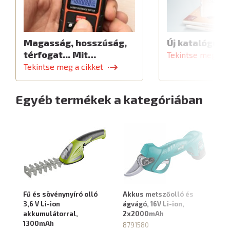
Magasság, hosszúság,
Új katalógus
térfogat... Mit…
Tekintse meg a c
Tekintse meg a cikket
Egyéb termékek a kategóriában
Fű és sövénynyíró olló
Akkus metszőolló és
Ak
3,6 V Li-ion
ágvágó, 16V Li-ion,
ol
akkumulátorral,
2x2000mAh
7,
1300mAh
8791580
8