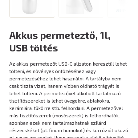
Akkus permeteztő, 1l,
USB töltés
Az akkus permetezőt USB-C aljzaton keresztül lehet
tölteni, és növények öntözéséhez vagy
permetezéséhez lehet használni. A tartályba nem
csak tiszta vizet, hanem vízben oldható trágyát is
lehet tölteni. A permetezővel alkoholt tartalmazó
tisztítószereket is lehet üvegekre, ablakokra,
kerámiára, tükörre stb. felhordani. A permetezővel
más tisztítószerek (mosószerek) is felhordhatók,
azonban ezek nem tartalmazhatnak szilárd
részecskéket (pl. finom homokot) és korróziót okozó
pl. savas anyagokat. Ilyen anyagok a vízkő eltávolító