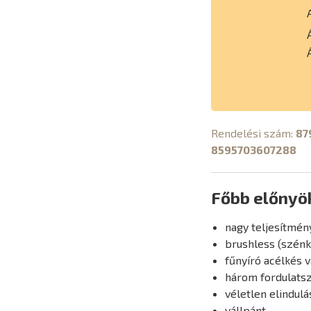
Rendelési szám:
87
8595703607288
Főbb előnyö
nagy teljesítmén
brushless (szén
fűnyíró acélkés 
három fordulats
véletlen elindul
vállpánt