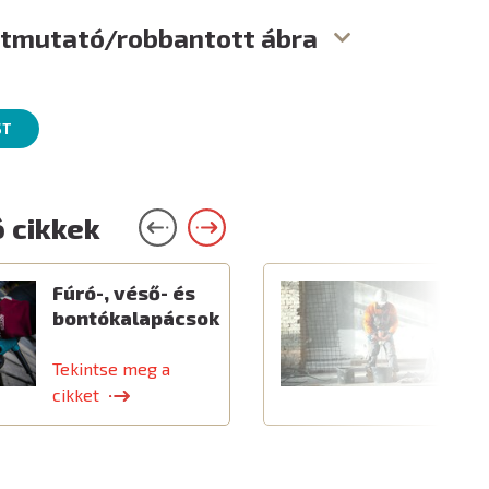
útmutató/robbantott ábra
ST
 cikkek
Fúró-, véső- és
E
bontókalapácsok
é
k
Tekintse meg a
T
cikket
c