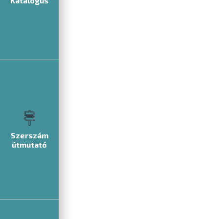
Katalógus
Szerszám
útmutató