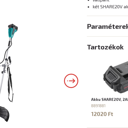
két SHARE20V ak
Paramétere
Tartozékok
Akku SHARE20V, 2A
8891881
12020 Ft