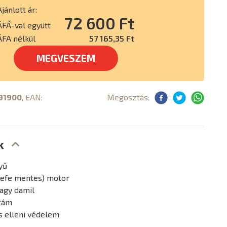
Ajánlott ár:
72 600 Ft
ÁFÁ-val együtt
ÁFA nélkül
57 165,35 Ft
MEGVESZEM
91900
, EAN:
Megosztás:
k
yű
kefe mentes) motor
vagy damil
zám
ás elleni védelem