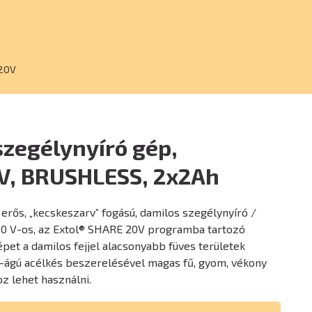
20V
zegélynyíró gép,
, BRUSHLESS, 2x2Ah
l erős, „kecskeszarv” fogású, damilos szegélynyíró /
 20 V-os, az Extol® SHARE 20V programba tartozó
épet a damilos fejjel alacsonyabb füves területek
3-ágú acélkés beszerelésével magas fű, gyom, vékony
oz lehet használni.