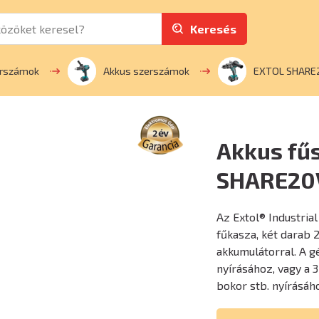
Keresés
erszámok
Akkus szerszámok
EXTOL SHARE
Akkus fűs
SHARE20V
Az Extol® Industria
fűkasza, két darab
akkumulátorral. A g
nyírásához, vagy a 
bokor stb. nyírásáh