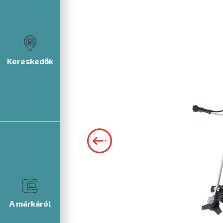
Kereskedők
A márkáról