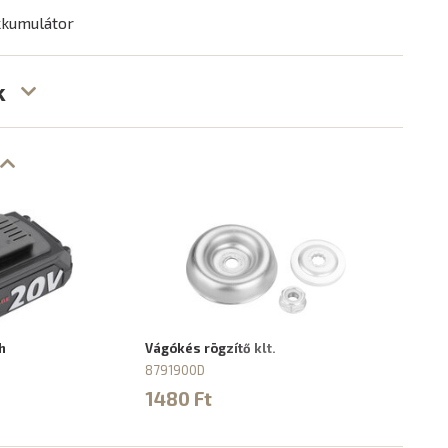
kumulátor
k
h
Vágókés rögzítő klt.
Fém 
8791900D
8791
1480 Ft
370