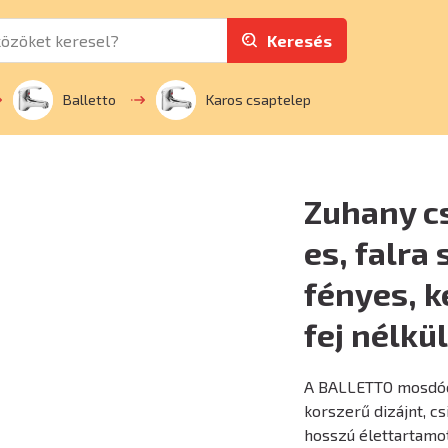
Keresés
Balletto
Karos csaptelep
Zuhany c
es, falra
fényes, k
fej nélkül
A BALLETTO mosdócs
korszerű dizájnt, cs
hosszú élettartamo