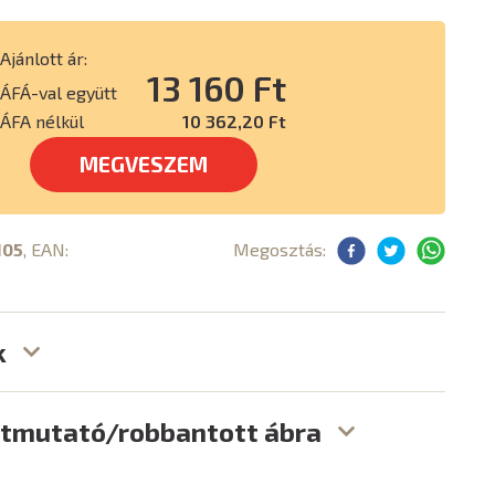
Ajánlott ár:
13 160 Ft
ÁFÁ-val együtt
ÁFA nélkül
10 362,20 Ft
MEGVESZEM
105
, EAN:
Megosztás:
k
útmutató/robbantott ábra