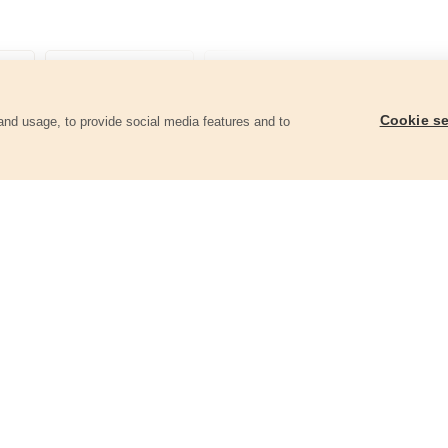
Cookie se
and usage, to provide social media features and to
góriában
Mosdó csaptelep
Mosogató-mosdó csa
81002
81007
11 360 Ft
14 070 Ft