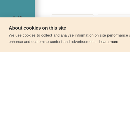
About cookies on this site
Szerviz
360°
We use cookies to collect and analyse information on site performance 
enhance and customise content and advertisements.
Learn more
Egyéb termékek a kate
Mosogató-mosdó csaptelep
81001
12 440 Ft