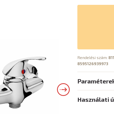
Rendelési szám:
81
8595126939973
Paramétere
Használati 