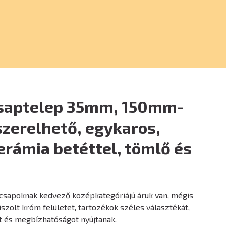
saptelep 35mm, 150mm-
 szerelhető, egykaros,
erámia betéttel, tömlő és
apoknak kedvező középkategóriájú áruk van, mégis
iszolt króm felületet, tartozékok széles választékát,
t és megbízhatóságot nyújtanak.