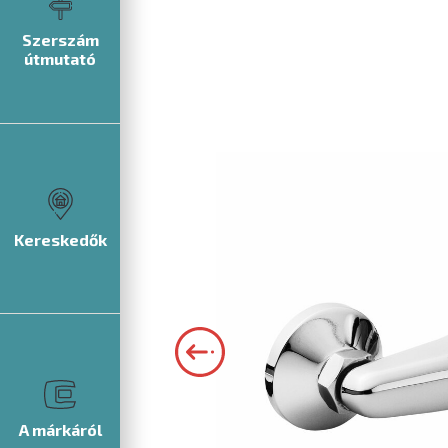
Szerszám
útmutató
Kereskedők
A márkáról