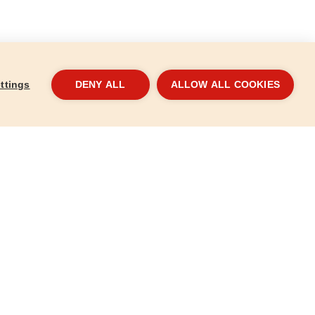
ttings
DENY ALL
ALLOW ALL COOKIES
ptelep
Mosogató csaptelep
Mos
81016
8101
14 670 Ft
10 