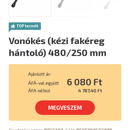
TOP termék
Vonókés (kézi fakéreg
hántoló) 480/250 mm
Ajánlott ár:
6 080 Ft
ÁFÁ-val együtt
ÁFA nélkül
4 787,40 Ft
MEGVESZEM
Rendelési szám:
8812302
, EAN:
8595703602078