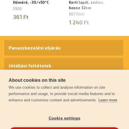
Hőmérő, -30/+50°C
Kerti lapát, széles,
Ke
hossz 32cm
vi
5900
8877040
8
361 Ft
1 240 Ft
1
Panaszkezelési eljárás
Jótállási feltételek
About cookies on this site
Személyes adatok védelme
We use cookies to collect and analyse information on site
performance and usage, to provide social media features and to
enhance and customise content and advertisements.
Learn more
Kapcsolat
Cookie settings
Garancia regisztráció