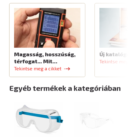
Magasság, hosszúság,
Új katalógus
térfogat... Mit…
Tekintse meg a c
Tekintse meg a cikket
Egyéb termékek a kategóriában