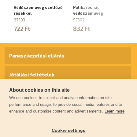
Védőszemüveg szellőző
Polikarbonát
V
résekkel
védőszemüveg
ví
97303
97302
97
722 Ft
832 Ft
6
Panaszkezelési eljárás
Jótállási feltételek
About cookies on this site
Személyes adatok védelme
We use cookies to collect and analyse information on site
performance and usage, to provide social media features and to
enhance and customise content and advertisements.
Learn more
Kapcsolat
Cookie settings
Garancia regisztráció