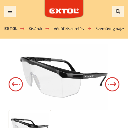
EXTOL
Kisáruk
Védőfelszerelés
Szemüveg pajzs 