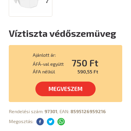
Víztiszta védőszemüveg
Ajánlott ár:
750 Ft
ÁFÁ-val együtt
ÁFA nélkül
590,55 Ft
MEGVESZEM
Rendelési szám:
97301
, EAN:
8595126959216
Megosztás: