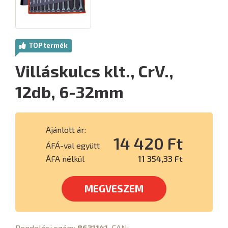
TOP termék
Villáskulcs klt., CrV.,
12db, 6-32mm
Ajánlott ár:
14 420 Ft
ÁFÁ-val együtt
ÁFA nélkül
11 354,33 Ft
MEGVESZEM
Rendelési szám:
8631141
, EAN: