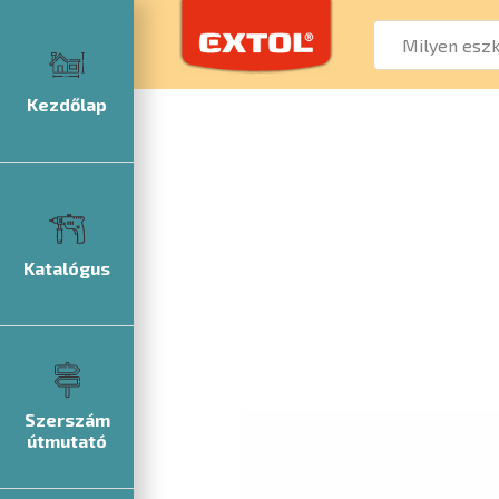
Kezdőlap
Katalógus
Szerszám
útmutató