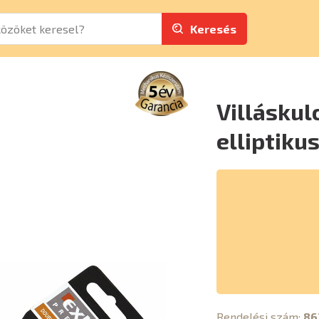
Keresés
Villáskul
elliptiku
Rendelési szám:
86