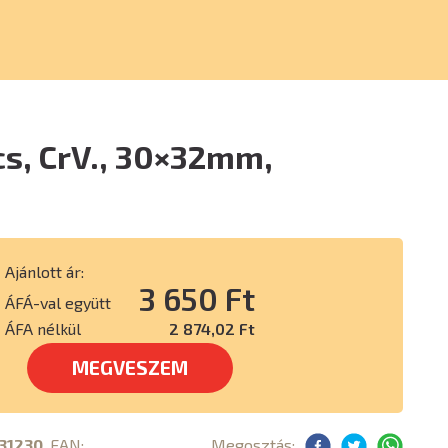
cs, CrV., 30×32mm,
s
Ajánlott ár:
3 650 Ft
ÁFÁ-val együtt
ÁFA nélkül
2 874,02 Ft
MEGVESZEM
31230
, EAN:
Megosztás: