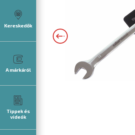
Kereskedők
A márkáról
Tippek és
videók