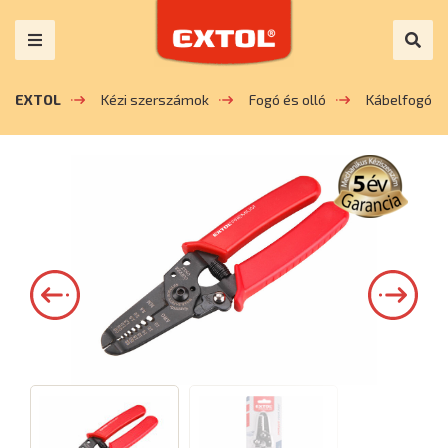
EXTOL
Kézi szerszámok
Fogó és olló
Kábelfogó