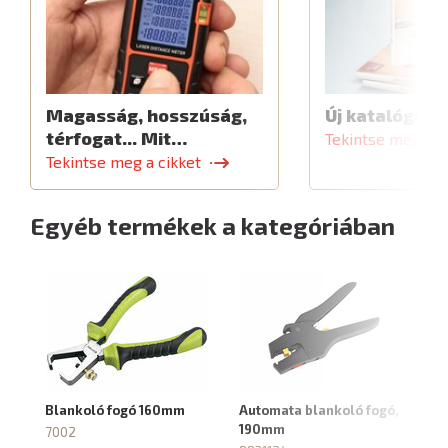
Magasság, hosszúság,
Új katalógus
térfogat... Mit…
Tekintse meg a c
Tekintse meg a cikket
Egyéb termékek a kategóriában
Blankoló fogó 160mm
Automata blankoló fogó,
Ér
190mm
fo
7002