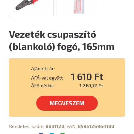
Vezeték csupaszító
(blankoló) fogó, 165mm
Ajánlott ár:
1 610 Ft
ÁFÁ-val együtt
ÁFA nélkül
1 267,72 Ft
MEGVESZEM
Rendelési szám:
8831120
, EAN:
8595126964180