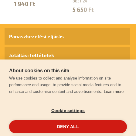
8831124
88
1 940 Ft
5 650 Ft
8
Panaszkezelési eljárás
Jótállási feltételek
About cookies on this site
Személyes adatok védelme
We use cookies to collect and analyse information on site
performance and usage, to provide social media features and to
enhance and customise content and advertisements.
Learn more
Kapcsolat
Cookie settings
Garancia regisztráció
DENY ALL
© 2026
extol.hu
- Minden jog fenntartva