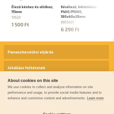
Élező késhez és ollóhoz;
Késélező, kétoldalas:
Ké
115mm
P400/P1000,
95
180x60x28mm
10620
1
8855401
1 500 Ft
6 290 Ft
Panaszkezelési eljárás
Jótállási feltételek
About cookies on this site
Személyes adatok védelme
We use cookies to collect and analyse information on site
performance and usage, to provide social media features and to
enhance and customise content and advertisements.
Learn more
Kapcsolat