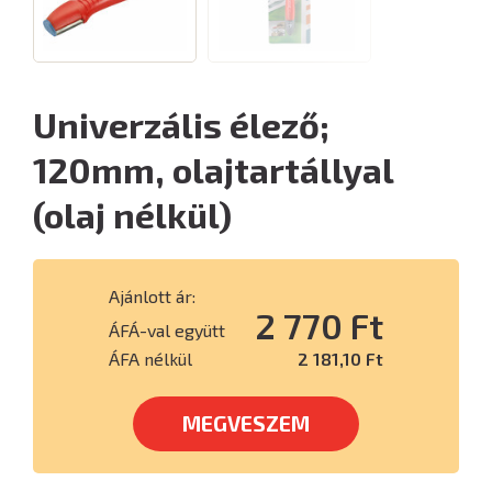
Univerzális élező;
120mm, olajtartállyal
(olaj nélkül)
Ajánlott ár:
2 770 Ft
ÁFÁ-val együtt
ÁFA nélkül
2 181,10 Ft
MEGVESZEM