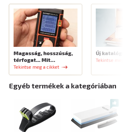
Magasság, hosszúság,
Új katalógus
térfogat... Mit…
Tekintse meg a c
Tekintse meg a cikket
Egyéb termékek a kategóriában