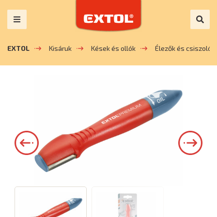
EXTOL
Kisáruk
Kések és ollók
Élezők és csiszoló