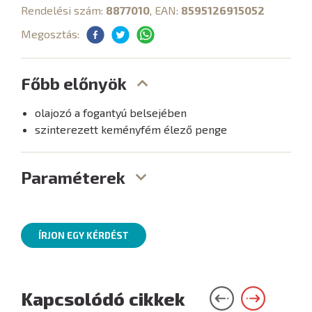
Rendelési szám:
8877010
, EAN:
8595126915052
Megosztás:
Főbb előnyök
olajozó a fogantyú belsejében
szinterezett keményfém élező penge
Paraméterek
ÍRJON EGY KÉRDÉST
Kapcsolódó cikkek