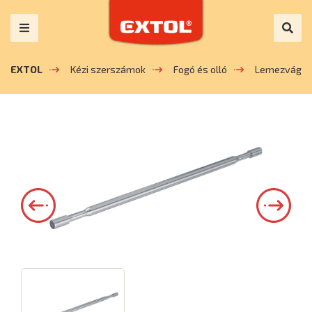
EXTOL
Kézi szerszámok
Fogó és olló
Lemezvágó o