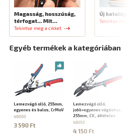
Magasság, hosszúság,
Új katalógus
térfogat... Mit…
Tekintse meg a c
Tekintse meg a cikket
Egyéb termékek a kategóriában
Lemezvágó olló, 255mm,
Lemezvágó olló,
L
egyenes és balos, CrMoV
jobb+egyenes vágáshoz,
88
255mm, CV., áttételes
48000
2
48050
3 590 Ft
4 150 Ft