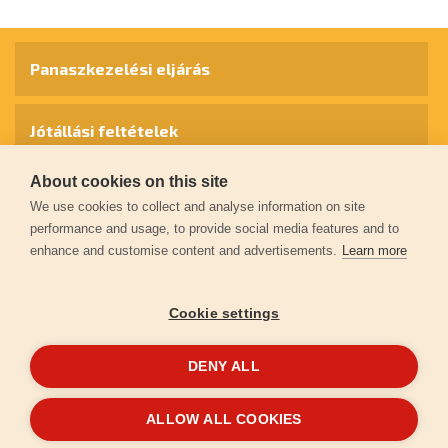
Panaszkezelési eljárás
Jótállási feltételek
About cookies on this site
Személyes adatok védelme
We use cookies to collect and analyse information on site
performance and usage, to provide social media features and to
enhance and customise content and advertisements.
Learn more
Kapcsolat
Cookie settings
Garancia regisztráció
DENY ALL
© 2026
extol.hu
- Minden jog fenntartva
ALLOW ALL COOKIES
Létrehozta
FEO