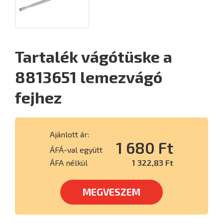
Tartalék vágótüske a
8813651 lemezvágó
fejhez
Ajánlott ár:
1 680 Ft
ÁFÁ-val együtt
ÁFA nélkül
1 322,83 Ft
MEGVESZEM