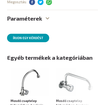
Megosztás:
Paraméterek
ÍRJON EGY KÉRDÉST
Egyéb termékek a kategóriában
Mosdó csaptelep
Mosdó csaptelep
Sa