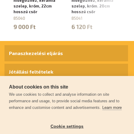
hidegvízhez, kerámia
hidegvízhez, kerámia
8
szelep, króm, 22cm
szelep, króm. 20cm
4
hosszú csőr
hosszú csőr
85040
85041
9 000 Ft
6 120 Ft
Panaszkezelési eljárás
Jótállási feltételek
About cookies on this site
Személyes adatok védelme
We use cookies to collect and analyse information on site
performance and usage, to provide social media features and to
enhance and customise content and advertisements.
Learn more
Kapcsolat
Cookie settings
Garancia regisztráció