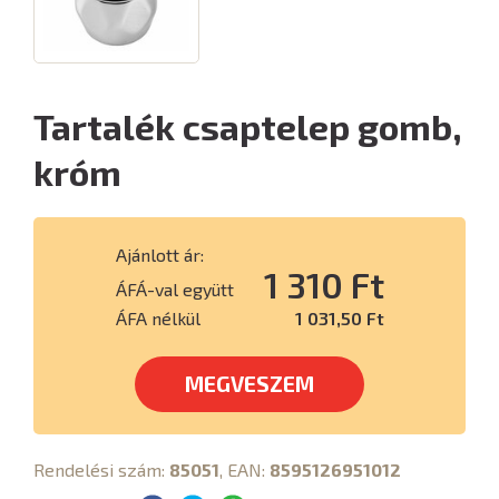
Tartalék csaptelep gomb,
króm
Ajánlott ár:
1 310 Ft
ÁFÁ-val együtt
ÁFA nélkül
1 031,50 Ft
MEGVESZEM
Rendelési szám:
85051
, EAN:
8595126951012