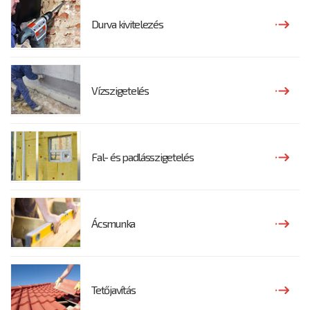
Durva kivitelezés
Vízszigetelés
Fal- és padlásszigetelés
Ácsmunka
Tetőjavítás