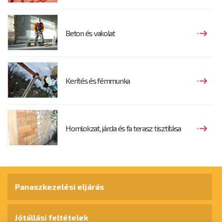
Beton és vakolat
Kerítés és fémmunka
Homlokzat, járda és fa terasz tisztítása
Panaszkezelési eljárás
Jótállási feltételek