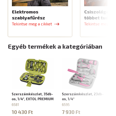
Elektromos
Csiszológép,
szablyafűrész
többet tud
Tekintse meg a cikket
Tekintse meg a c
Egyéb termékek a kategóriában
Szerszámkészlet, 35db-
Szerszámkészlet, 23db-
Sz
os, 1/4“, EXTOL PREMIUM
os, 1/4“
os
6581
6595
6
10 430 Ft
7 930 Ft
2