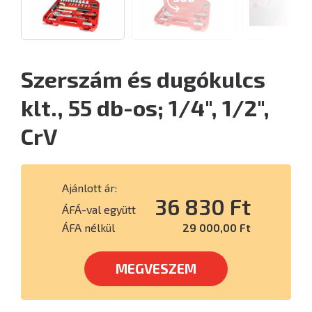
Szerszám és dugókulcs
klt., 55 db-os; 1/4", 1/2",
CrV
Ajánlott ár:
36 830 Ft
ÁFÁ-val együtt
ÁFA nélkül
29 000,00 Ft
MEGVESZEM