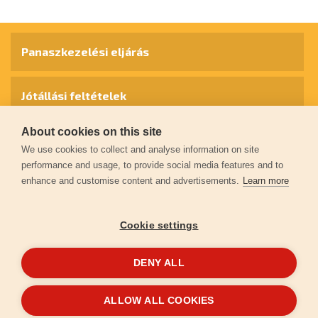
Panaszkezelési eljárás
Jótállási feltételek
About cookies on this site
Személyes adatok védelme
We use cookies to collect and analyse information on site
performance and usage, to provide social media features and to
enhance and customise content and advertisements.
Learn more
Kapcsolat
Cookie settings
Garancia regisztráció
DENY ALL
© 2026
extol.hu
- Minden jog fenntartva
ALLOW ALL COOKIES
Létrehozta
FEO