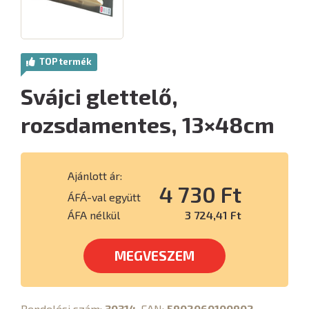
TOP termék
Svájci glettelő,
rozsdamentes, 13×48cm
Ajánlott ár:
4 730 Ft
ÁFÁ-val együtt
ÁFA nélkül
3 724,41 Ft
MEGVESZEM
Rendelési szám:
30314
, EAN:
5902060100902