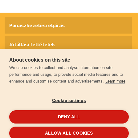
Panaszkezelési eljárás
Jótállási feltételek
About cookies on this site
Személyes adatok védelme
We use cookies to collect and analyse information on site
performance and usage, to provide social media features and to
enhance and customise content and advertisements.
Learn more
Kapcsolat
Cookie settings
Garancia regisztráció
DENY ALL
© 2026
extol.hu
- Minden jog fenntartva
ALLOW ALL COOKIES