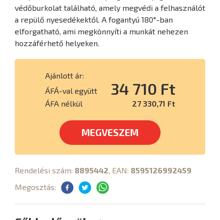
védőburkolat található, amely megvédi a felhasználót
a repülő nyesedékektől. A fogantyú 180°-ban
elforgatható, ami megkönnyíti a munkát nehezen
hozzáférhető helyeken.
Ajánlott ár:
34 710 Ft
ÁFÁ-val együtt
ÁFA nélkül
27 330,71 Ft
MEGVESZEM
Rendelési szám:
8895442
, EAN:
8595126992459
Megosztás: