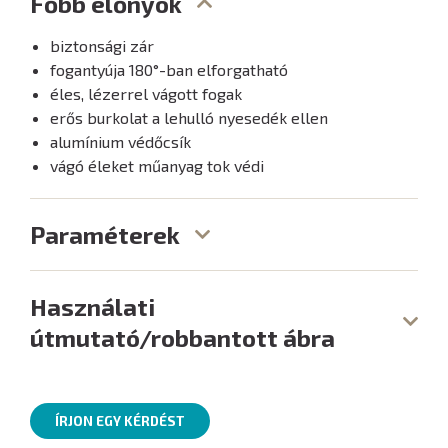
Főbb előnyök
biztonsági zár
fogantyúja 180°-ban elforgatható
éles, lézerrel vágott fogak
erős burkolat a lehulló nyesedék ellen
alumínium védőcsík
vágó éleket műanyag tok védi
Paraméterek
Használati
útmutató/robbantott ábra
ÍRJON EGY KÉRDÉST