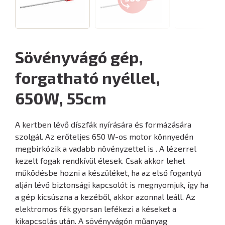
Sövényvágó gép,
forgatható nyéllel,
650W, 55cm
A kertben lévő díszfák nyírására és formázására
szolgál. Az erőteljes 650 W-os motor könnyedén
megbirkózik a vadabb növényzettel is . A lézerrel
kezelt fogak rendkívül élesek. Csak akkor lehet
működésbe hozni a készüléket, ha az első fogantyú
alján lévő biztonsági kapcsolót is megnyomjuk, így ha
a gép kicsúszna a kezéből, akkor azonnal leáll. Az
elektromos fék gyorsan lefékezi a késeket a
kikapcsolás után. A sövényvágón műanyag