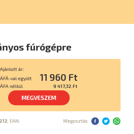
ányos fúrógépre
Ajánlott ár:
11 960 Ft
ÁFÁ-val együtt
ÁFA nélkül
9 417,32 Ft
MEGVESZEM
212
, EAN:
Megosztás: