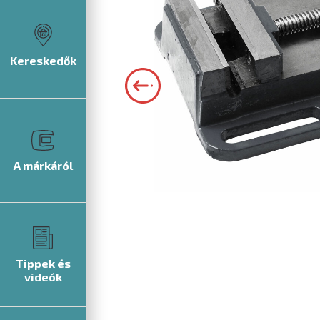
Kereskedők
A márkáról
Tippek és
videók