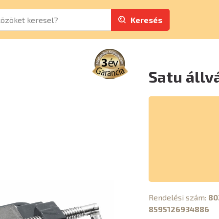
Keresés
Satu állv
Rendelési szám:
80
8595126934886