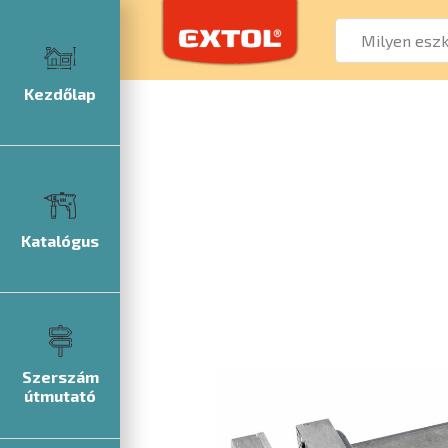
Kezdőlap
Katalógus
Szerszám
útmutató