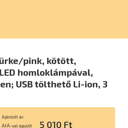
ürke/pink, kötött,
 LED homloklámpával,
n; USB tölthető Li-ion, 3
Ajánlott ár:
5 010 Ft
ÁFÁ-val együtt