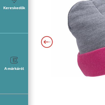
Kereskedők
A márkáról