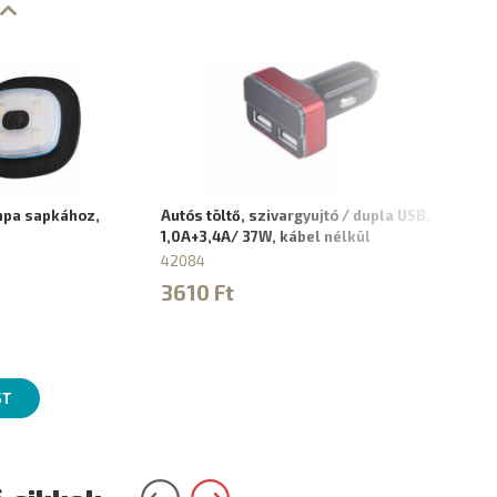
mpa sapkához,
Autós töltő, szivargyujtó / dupla USB,
Háló
1,0A+3,4A/ 37W, kábel nélkül
12W,
42084
420
3610 Ft
353
ST