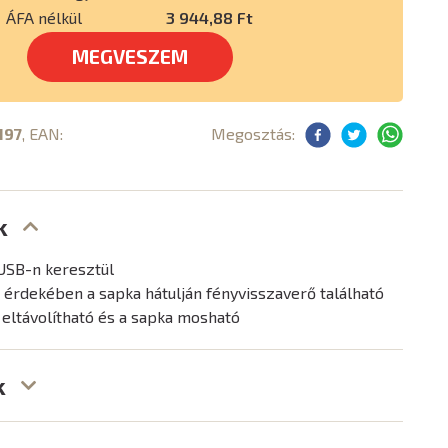
ÁFA nélkül
3 944,88 Ft
MEGVESZEM
197
, EAN:
Megosztás:
k
USB-n keresztül
 érdekében a sapka hátulján fényvisszaverő található
eltávolítható és a sapka mosható
k