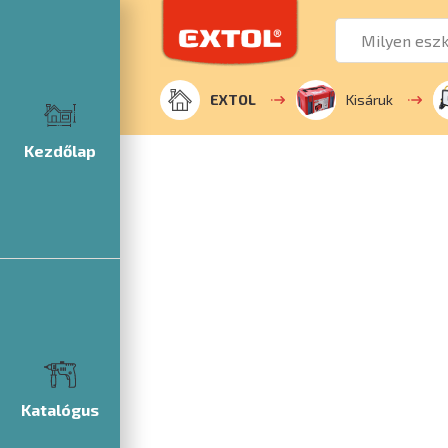
EXTOL
Kisáruk
Kezdőlap
Katalógus