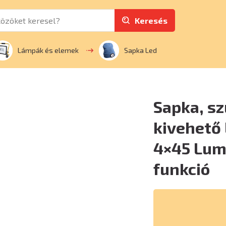
Keresés
Lámpák és elemek
Sapka Led
Sapka, sz
kivehető
4×45 Lume
funkció