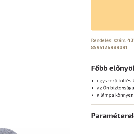
Rendelési szám:
43
8595126989091
Főbb előnyö
egyszerű töltés 
az Ön biztonsága
a lámpa könnyen 
Paramétere