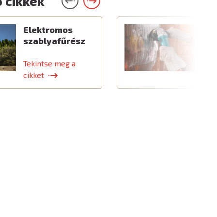
 cikkek
Elektromos
C
szablyafűrész
a
t
Tekintse meg a
T
cikket
c