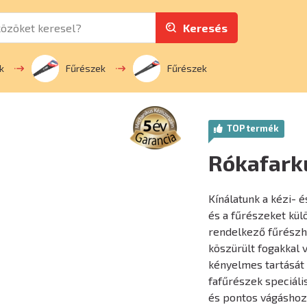
Keresés
k
Fűrészek
Fűrészek
TOP termék
Rókafark
Kínálatunk a kézi- é
és a fűrészeket kü
rendelkező fűrészhe
köszürült fogakkal 
kényelmes tartását é
fafűrészek speciál
és pontos vágáshoz