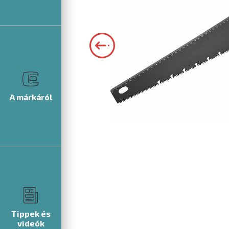
A márkáról
Tippek és
videók