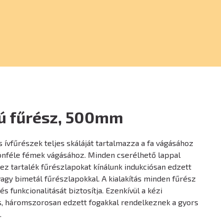
ú fűrész, 500mm
s ívfűrészek teljes skáláját tartalmazza a fa vágásához
lönféle fémek vágásához. Minden cserélhető lappal
z tartalék fűrészlapokat kínálunk indukciósan edzett
vagy bimetál fűrészlapokkal. A kialakítás minden fűrész
s funkcionalitását biztosítja. Ezenkívül a kézi
is, háromszorosan edzett fogakkal rendelkeznek a gyors
.