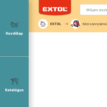
EXTOL
Kézi szerszámo
Kezdőlap
Katalógus