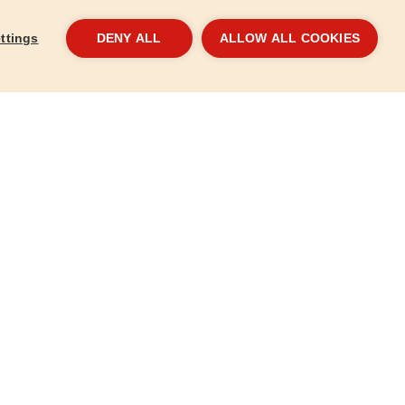
ttings
DENY ALL
ALLOW ALL COOKIES
rész, 300mm
Lyukfűrész - csapfűrész, 350mm
Róka
8812220
881
2 670 Ft
3 2