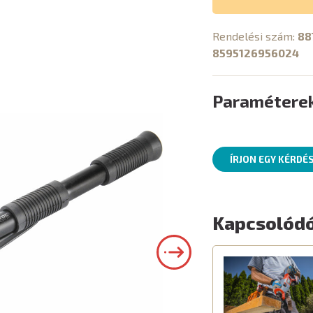
Rendelési szám:
88
8595126956024
Paramétere
ÍRJON EGY KÉRDÉ
Kapcsolódó