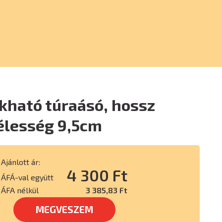
kható túraásó, hossz
élesség 9,5cm
Ajánlott ár:
4 300 Ft
ÁFÁ-val együtt
ÁFA nélkül
3 385,83 Ft
MEGVESZEM