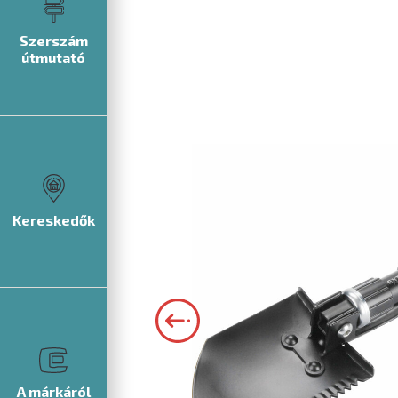
Szerszám
útmutató
Kereskedők
A márkáról