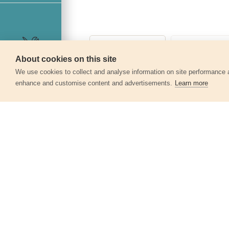
About cookies on this site
Szerviz
We use cookies to collect and analyse information on site performance 
enhance and customise content and advertisements.
Learn more
Egyéb termékek a kate
Rozsdamentes acél vadászkés,
230/110mm