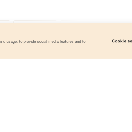
Cookie se
and usage, to provide social media features and to
góriában
Rozsdamentes acél vadászkés,
Rozsdamentes acél v
270/150mm
290/170mm