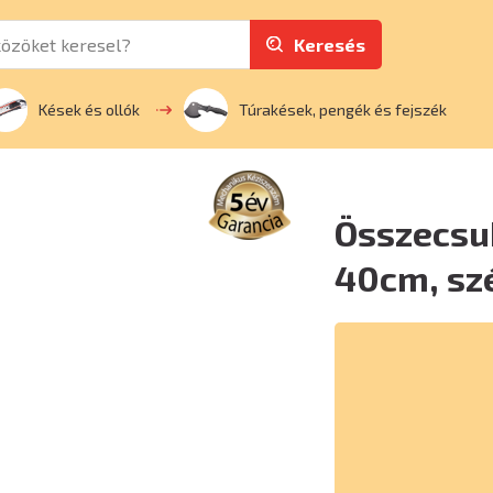
Keresés
Kések és ollók
Túrakések, pengék és fejszék
Összecsu
40cm, sz