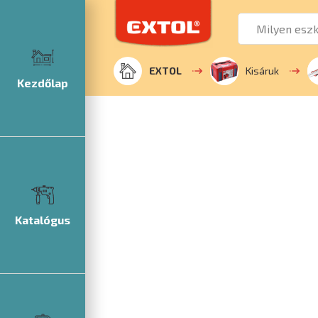
EXTOL
Kisáruk
Kezdőlap
Katalógus