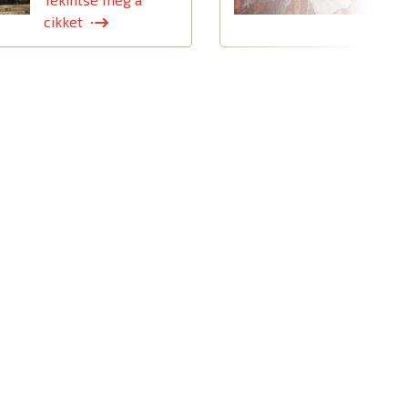
cikket
c