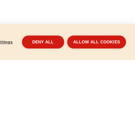
ttings
DENY ALL
ALLOW ALL COOKIES
adászkés,
Túrabalta, 270mm
Rozs
275
8855310