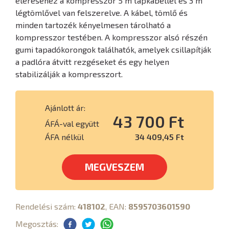
eléréséhez a kompresszor 5 m tápkábellel és 3 m
légtömlővel van felszerelve. A kábel, tömlő és
minden tartozék kényelmesen tárolható a
kompresszor testében. A kompresszor alsó részén
gumi tapadókorongok találhatók, amelyek csillapítják
a padlóra átvitt rezgéseket és egy helyen
stabilizálják a kompresszort.
Ajánlott ár:
43 700 Ft
ÁFÁ-val együtt
ÁFA nélkül
34 409,45 Ft
MEGVESZEM
Rendelési szám:
418102
, EAN:
8595703601590
Megosztás: