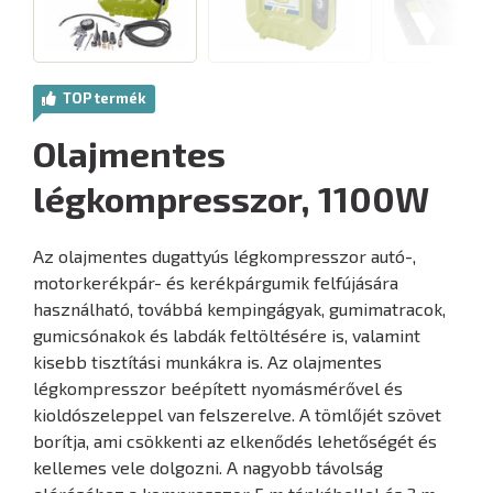
TOP termék
Olajmentes
légkompresszor, 1100W
Az olajmentes dugattyús légkompresszor autó-,
motorkerékpár- és kerékpárgumik felfújására
használható, továbbá kempingágyak, gumimatracok,
gumicsónakok és labdák feltöltésére is, valamint
kisebb tisztítási munkákra is. Az olajmentes
légkompresszor beépített nyomásmérővel és
kioldószeleppel van felszerelve. A tömlőjét szövet
borítja, ami csökkenti az elkenődés lehetőségét és
kellemes vele dolgozni. A nagyobb távolság