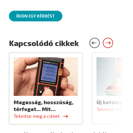
ÍRJON EGY KÉRDÉST
Kapcsolódó cikkek
Magasság, hosszúság,
Új katalógus
térfogat... Mit…
Tekintse meg a c
Tekintse meg a cikket