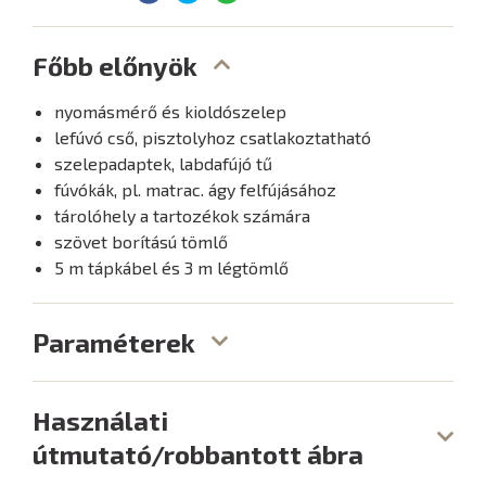
Főbb előnyök
nyomásmérő és kioldószelep
lefúvó cső, pisztolyhoz csatlakoztatható
szelepadaptek, labdafújó tű
fúvókák, pl. matrac. ágy felfújásához
tárolóhely a tartozékok számára
szövet borítású tömlő
5 m tápkábel és 3 m légtömlő
Paraméterek
Használati
útmutató/robbantott ábra