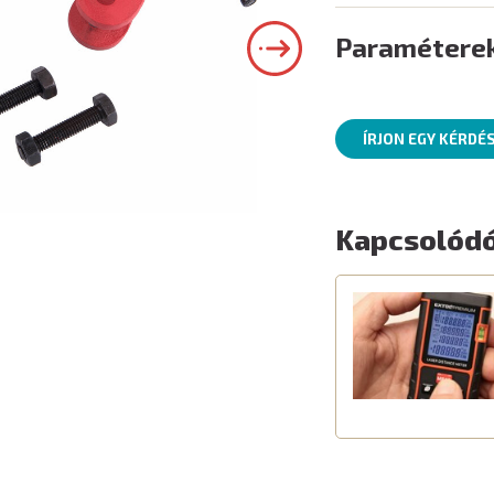
Paramétere
ÍRJON EGY KÉRDÉ
Kapcsolódó