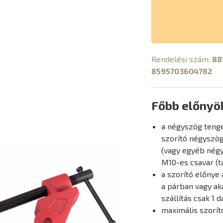
Rendelési szám:
88
8595703604782
Főbb előnyö
a négyszög tengel
szorító négyszög
(vagy egyéb négys
M10-es csavar (t
a szorító előnye
a párban vagy ak
szállítás csak 1 
maximális szorí