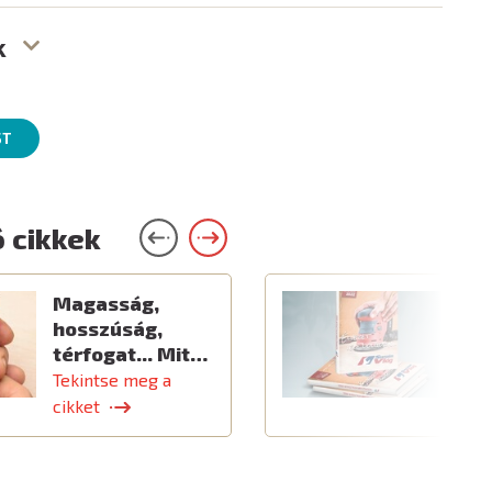
k
ST
 cikkek
Magasság,
Ú
hosszúság,
térfogat... Mit…
Tekintse meg a
T
cikket
c