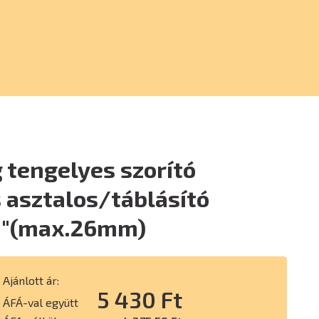
 tengelyes szorító
 asztalos/táblásító
 1"(max.26mm)
Ajánlott ár:
5 430 Ft
ÁFÁ-val együtt