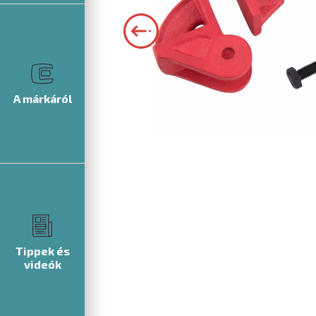
A márkáról
Tippek és
videók