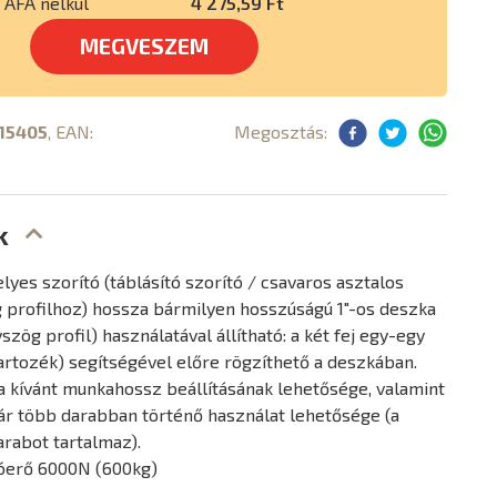
ÁFA nélkül
4 275,59 Ft
MEGVESZEM
15405
, EAN:
Megosztás:
k
yes szorító (táblásító szorító / csavaros asztalos
 profilhoz) hossza bármilyen hosszúságú 1"-os deszka
zög profil) használatával állítható: a két fej egy-egy
artozék) segítségével előre rögzíthető a deszkában.
 a kívánt munkahossz beállításának lehetősége, valamint
ár több darabban történő használat lehetősége (a
darabot tartalmaz).
tóerő 6000N (600kg)