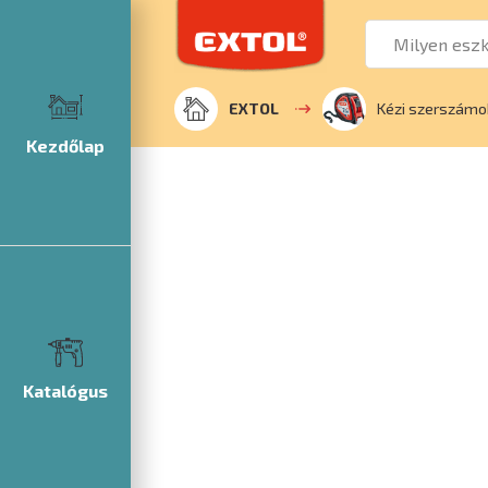
EXTOL
Kézi szerszámo
Kezdőlap
Katalógus