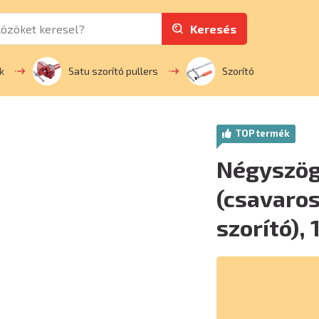
Keresés
k
Satu szorító pullers
Szorító
TOP termék
Négyszög
(csavaros
szorító),