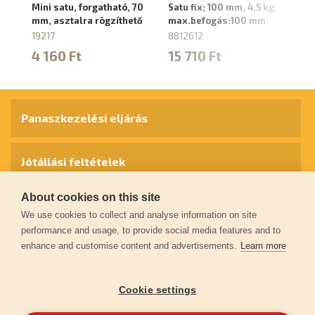
Mini satu, forgatható, 70
Satu fix; 100 mm, 4,5 kg,
Sa
mm, asztalra rögzíthető
max.befogás:100 mm
m
19217
8812612
88
4 160 Ft
15 710 Ft
2
Panaszkezelési eljárás
Jótállási feltételek
About cookies on this site
Személyes adatok védelme
We use cookies to collect and analyse information on site
performance and usage, to provide social media features and to
enhance and customise content and advertisements.
Learn more
Kapcsolat
Cookie settings
Garancia regisztráció