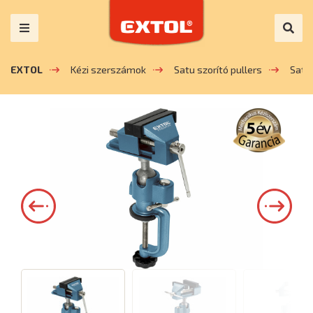
EXTOL
Kézi szerszámok
Satu szorító pullers
Satu 