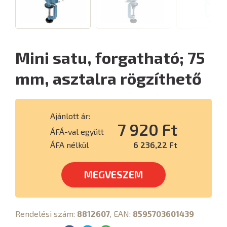
Mini satu, forgatható; 75
mm, asztalra rögzíthető
Ajánlott ár:
7 920 Ft
ÁFÁ-val együtt
ÁFA nélkül
6 236,22 Ft
MEGVESZEM
Rendelési szám:
8812607
, EAN:
8595703601439