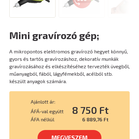
Mini gravírozó gép;
A mikropontos elektromos gravírozó hegyet ​​könnyű,
gyors és tartós gravírozáshoz, dekoratív munkák
gravírozásához és elkészítéséhez tervezték üvegből,
műanyagból, fából, lágyfémekből, acélból stb.
készült anyagok számára.
Ajánlott ár:
8 750 Ft
ÁFÁ-val együtt
ÁFA nélkül
6 889,76 Ft
MEGVESZEM