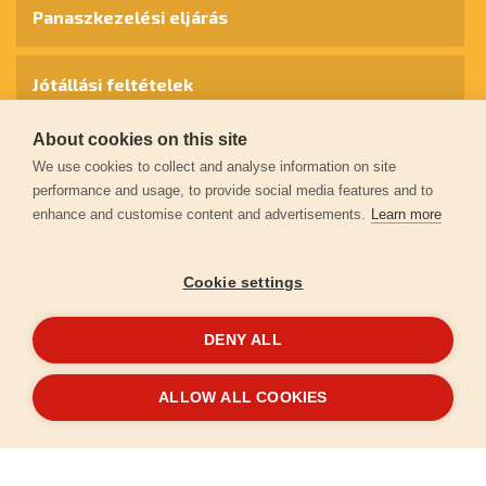
Panaszkezelési eljárás
Jótállási feltételek
About cookies on this site
Személyes adatok védelme
We use cookies to collect and analyse information on site
performance and usage, to provide social media features and to
enhance and customise content and advertisements.
Learn more
Kapcsolat
Cookie settings
Garancia regisztráció
DENY ALL
© 2026
extol.hu
- Minden jog fenntartva
ALLOW ALL COOKIES
Létrehozta
FEO