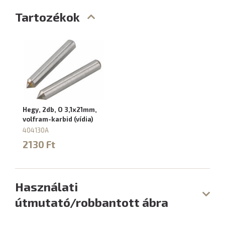
Tartozékok
Hegy, 2db, O 3,1x21mm,
volfram-karbid (vídia)
404130A
2130 Ft
Használati
útmutató/robbantott ábra