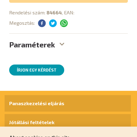
Rendelési szám:
84664
, EAN:
Megosztás:
Paraméterek
ÍRJON EGY KÉRDÉST
Panaszkezelési eljárás
Jótállási feltételek