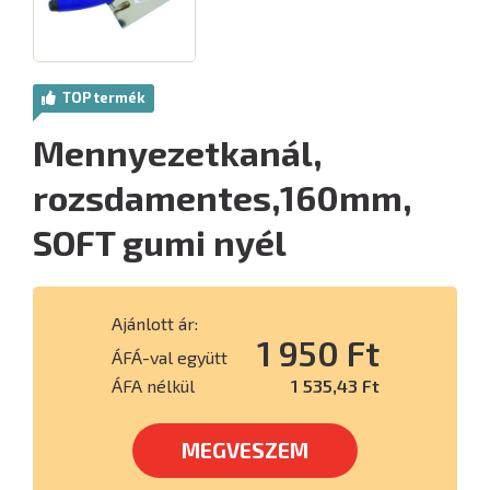
TOP termék
Mennyezetkanál,
rozsdamentes,160mm,
SOFT gumi nyél
Ajánlott ár:
1 950 Ft
ÁFÁ-val együtt
ÁFA nélkül
1 535,43 Ft
MEGVESZEM