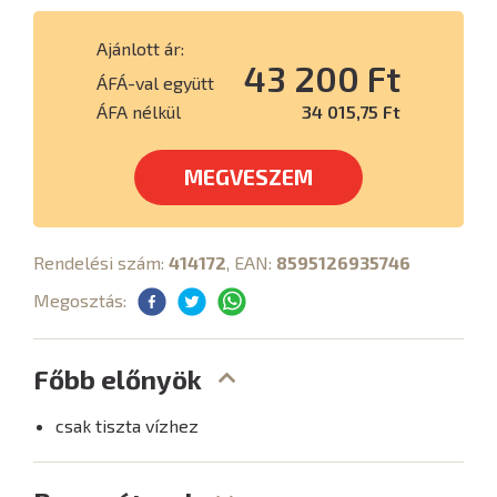
Ajánlott ár:
43 200 Ft
ÁFÁ-val együtt
ÁFA nélkül
34 015,75 Ft
MEGVESZEM
Rendelési szám:
414172
, EAN:
8595126935746
Megosztás:
Főbb előnyök
csak tiszta vízhez