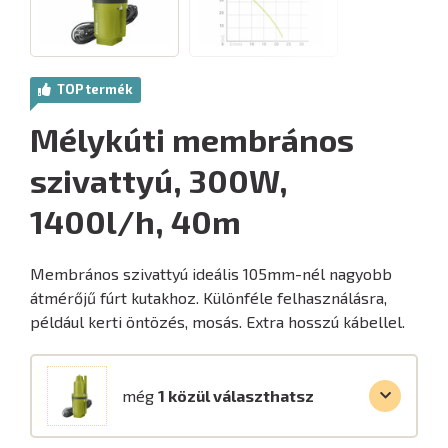
TOP termék
Mélykúti membrános
szivattyú, 300W,
1400l/h, 40m
Membrános szivattyú ideális 105mm-nél nagyobb
átmérőjű fúrt kutakhoz. Különféle felhasználásra,
például kerti öntözés, mosás. Extra hosszú kábellel.
még
1 közül választhatsz