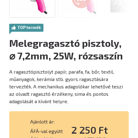
TOP termék
Melegragasztó pisztoly,
⌀ 7,2mm, 25W, rózsaszín
A ragasztópisztolyt papír, parafa, fa, bőr, textil,
műanyagok, kerámia stb. gyors ragasztására
tervezték. A mechanikus adagolókar lehetővé teszi
az olvadt ragasztó érzékeny, sima és pontos
adagolását a kívánt helyre.
Ajánlott ár:
2 250 Ft
ÁFÁ-val együtt