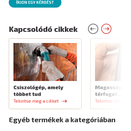
ÍRJON EGY KÉRDÉST
Kapcsolódó cikkek
Csiszológép, amely
Magasság, ho
többet tud
térfogat... M
Tekintse meg a cikket
Tekintse meg a c
Egyéb termékek a kategóriában