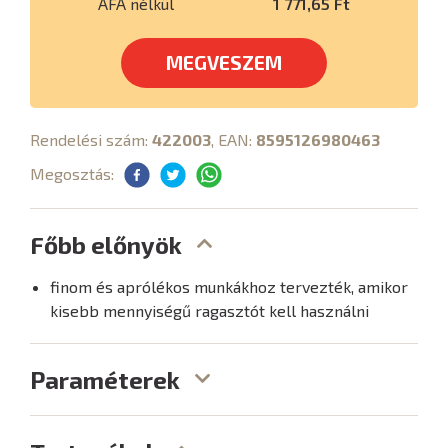
ÁFA nélkül
1 771,65 Ft
MEGVESZEM
Rendelési szám:
422003
, EAN:
8595126980463
Megosztás:
Főbb előnyök
finom és aprólékos munkákhoz tervezték, amikor
kisebb mennyiségű ragasztót kell használni
Paraméterek