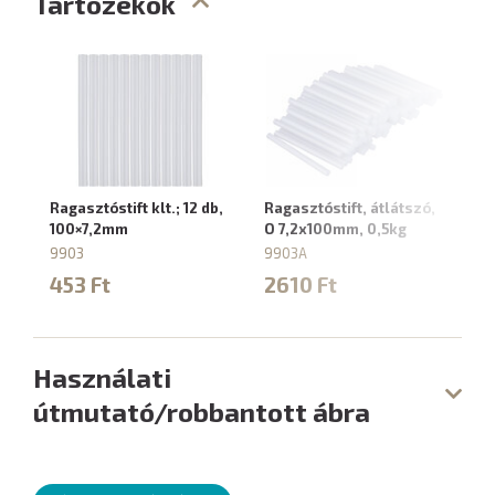
Tartozékok
Ragasztóstift klt.; 12 db,
Ragasztóstift, átlátszó,
Ra
100×7,2mm
O 7,2x100mm, 0,5kg
tö
m
9903
9903A
9
453 Ft
2610 Ft
5
Használati
útmutató/robbantott ábra