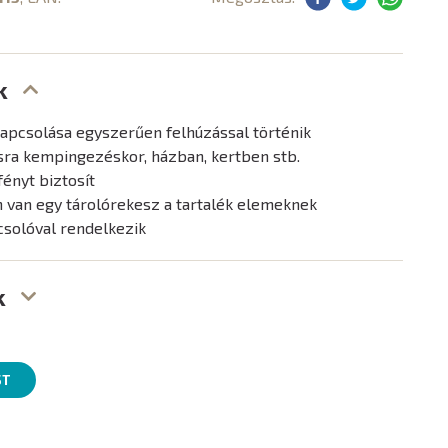
k
apcsolása egyszerűen felhúzással történik
ásra kempingezéskor, házban, kertben stb.
fényt biztosít
 van egy tárolórekesz a tartalék elemeknek
solóval rendelkezik
k
ST