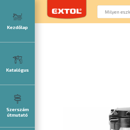
Kezdőlap
Katalógus
Szerszám
útmutató