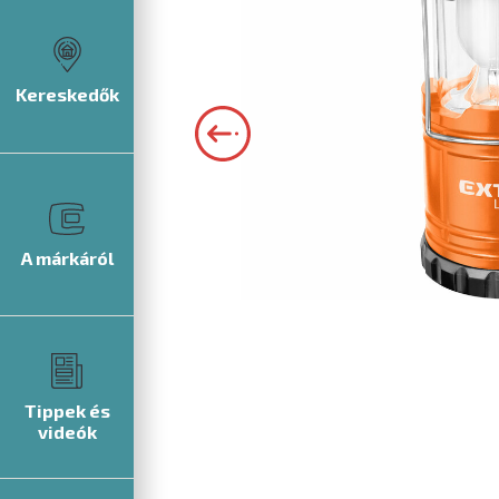
Kereskedők
A márkáról
Tippek és
videók