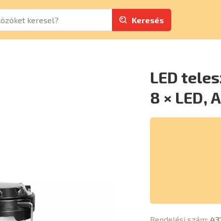
Keresés
LED tele
8 × LED,
Rendelési szám:
43