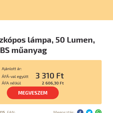
szkópos lámpa, 50 Lumen,
 ABS műanyag
Ajánlott ár:
3 310 Ft
ÁFÁ-val együtt
ÁFA nélkül
2 606,30 Ft
MEGVESZEM
115
, EAN:
Megosztás: