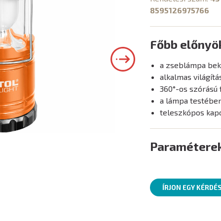
8595126975766
Főbb előnyö
a zseblámpa bek
alkalmas világít
360°-os szórású 
a lámpa testében
teleszkópos kapc
Paramétere
ÍRJON EGY KÉRDÉ